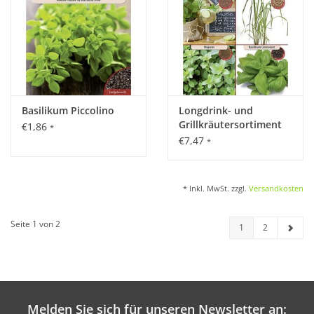
Basilikum Piccolino
Longdrink- und
Grillkräutersortiment
€1,86
*
€7,47
*
* Inkl. MwSt. zzgl.
Versandkosten
Seite 1 von 2
1
2
Melden Sie sich für unseren Newsletter an: