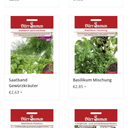
Dill)
Saatband
Basilikum Mischung
Gewürzkräuter
€2,85
*
(Basilikum, Dill,
€2,63
*
Petersilie)