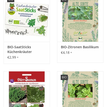
BIO-SaatSticks
BIO-Zitronen Basilikum
Küchenkräuter
€4,18
*
€2,99
*
BIO