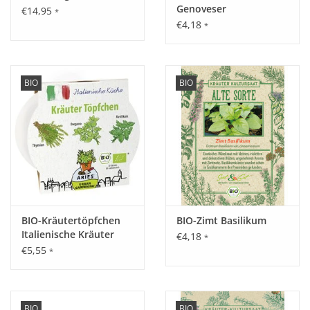
Genoveser
€14,95
*
€4,18
*
BIO
BIO
BIO-Kräutertöpfchen
BIO-Zimt Basilikum
Italienische Kräuter
€4,18
*
€5,55
*
BIO
BIO