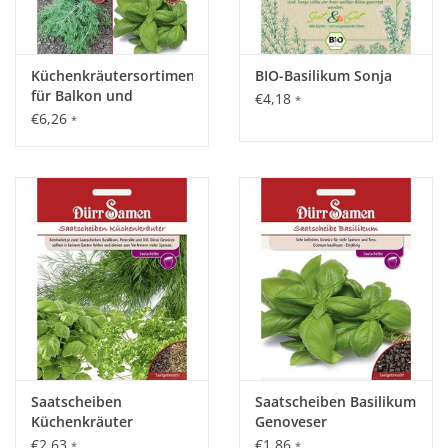
Küchenkräutersortiment
BIO-Basilikum Sonja
für Balkon und
€4,18
*
Terrasse
€6,26
*
Saatscheiben
Saatscheiben Basilikum
Küchenkräuter
Genoveser
(Basilikum, Petersilie,
€2,63
€1,86
*
*