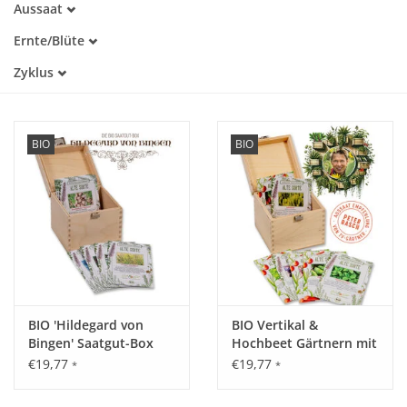
Aussaat
Alte Sorte
Januar
Trockenheitstolerant
Katalog
Ernte/Blüte
Februar
Warmkeimer
März
März
Zyklus
Kaltkeimer
April
April
Lichtkeimer
Einjährig
Mai
Mai
Dunkelkeimer
Mehrjährig
Juni
Juni
Juli
Juli
BIO
BIO
August
August
September
September
Oktober
Oktober
November
November
Dezember
Dezember
BIO 'Hildegard von
BIO Vertikal &
Bingen' Saatgut-Box
Hochbeet Gärtnern mit
Peter Rasch Saatgut-
€19,77
€19,77
*
*
Box