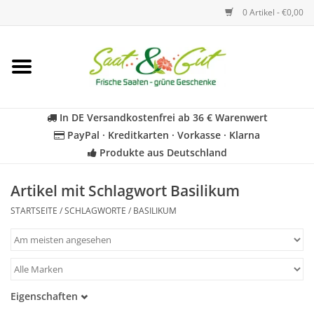
0 Artikel - €0,00
Startseite
Blumen
In DE Versandkostenfrei ab 36 € Warenwert
PayPal · Kreditkarten · Vorkasse · Klarna
Gemüse
Produkte aus Deutschland
Kräuter
Artikel mit Schlagwort Basilikum
STARTSEITE
/
SCHLAGWORTE
/
BASILIKUM
BIO
Für Kinder
Eigenschaften
Geschenkideen
Samenfest