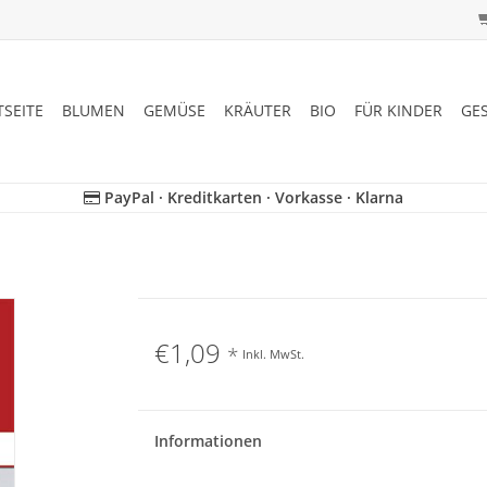
TSEITE
BLUMEN
GEMÜSE
KRÄUTER
BIO
FÜR KINDER
GE
PayPal · Kreditkarten · Vorkasse · Klarna
€1,09
*
Inkl. MwSt.
Informationen