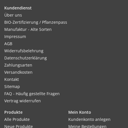
Kundendienst
Kultur:
Über uns
Reihenabstand 25 cm, in Reihe 8 cm. Nun nicht mehr zu
BIO-Zertifizierung / Pflanzenpass
feucht, sonst faulen Wurzeln und Blätter werden gelb.
Manufaktur - Alte Sorten
Impressum
AGB
Widerrufsbelehrung
Standort:
Datenschutzerklärung
An der Saatstelle sollte der Boden vorher tiefgründig
Zahlungsarten
gelockert werden, um spätere Staunässe zu verhindern.
Versandkosten
Kontakt
Sitemap
Ernte / Blüte:
FAQ - Häufig gestellte Fragen
Ernte ca. 50–70 Tage nach der Aussaat.
Vertrag widerrufen
Produkte
Mein Konto
Alle Produkte
Kundenkonto anlegen
Verwendung:
Neue Produkte
Meine Bestellungen