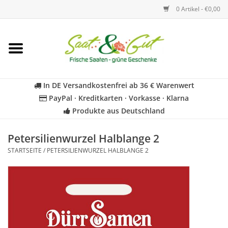
0 Artikel - €0,00
Startseite
Blumen
In DE Versandkostenfrei ab 36 € Warenwert
PayPal · Kreditkarten · Vorkasse · Klarna
Gemüse
Produkte aus Deutschland
Kräuter
Petersilienwurzel Halblange 2
STARTSEITE
/
PETERSILIENWURZEL HALBLANGE 2
BIO
Für Kinder
Geschenkideen