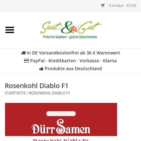
0 Artikel - €0,00
Startseite
Blumen
In DE Versandkostenfrei ab 36 € Warenwert
PayPal · Kreditkarten · Vorkasse · Klarna
Gemüse
Produkte aus Deutschland
Kräuter
Rosenkohl Diablo F1
STARTSEITE
/
ROSENKOHL DIABLO F1
BIO
Für Kinder
Geschenkideen