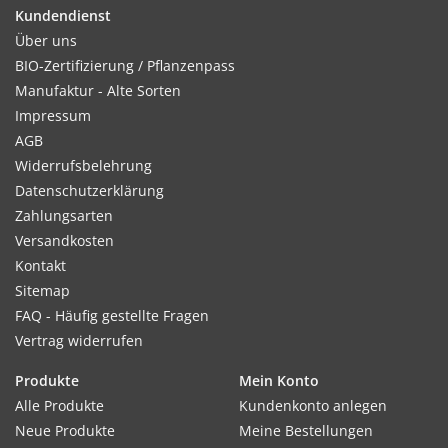
Kundendienst
Kultur:
Über uns
Frühsaaten nach 2 Wochen auf 5x5cm pikieren, Auspflanzung
BIO-Zertifizierung / Pflanzenpass
ab April im Abstand 40 x 50cm.
Manufaktur - Alte Sorten
Impressum
AGB
Widerrufsbelehrung
Standort:
Datenschutzerklärung
Sonnige, nicht zu trockene Lage. Bevorzugt schweren Boden,
Zahlungsarten
nährstoffreich, feucht und humos.
Versandkosten
Kontakt
Sitemap
Ernte / Blüte:
FAQ - Häufig gestellte Fragen
Frühsaaten im Juli, spätere Aussaaten ab August. Je später,
Vertrag widerrufen
desto besser die Lagerfähigkeit. Nicht bei Frost ernten.
Produkte
Mein Konto
Alle Produkte
Kundenkonto anlegen
Neue Produkte
Meine Bestellungen
Verwendung: