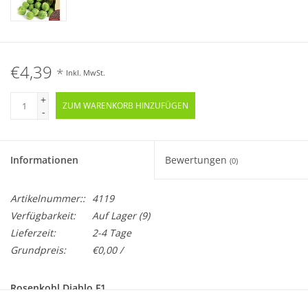
€4,39
*
Inkl. MwSt.
+
ZUM WARENKORB HINZUFÜGEN
-
Informationen
Bewertungen
(0)
Artikelnummer::
4119
Verfügbarkeit:
Auf Lager
(9)
Lieferzeit:
2-4 Tage
Grundpreis:
€0,00 /
Rosenkohl Diablo F1
Brassica oleracea