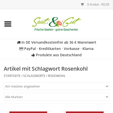
0 Artikel - €0,00
Startseite
Blumen
In DE Versandkostenfrei ab 36 € Warenwert
PayPal · Kreditkarten · Vorkasse · Klarna
Gemüse
Produkte aus Deutschland
Kräuter
Artikel mit Schlagwort Rosenkohl
STARTSEITE
/
SCHLAGWORTE
/
ROSENKOHL
BIO
Für Kinder
Geschenkideen