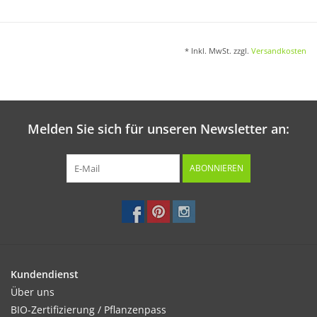
einpflanzen kann.
* Inkl. MwSt. zzgl.
Versandkosten
Melden Sie sich für unseren Newsletter an:
Wer hat als Kind nicht davon geträumt? Geht es vielleicht
doch? Einen großen Ballon in die Hand nehmen und frei
ABONNIEREN
schwebend die Welt von oben zu betrachten? Den irdischen
Problemen einfach entsteigen? Zumindest träumen ist
erlaubt!
Und wenn man abhebt ist es natürlich gut ein paar Blumen
im Gepäck zu haben. Wer weiß schon wo man landet?
Kundendienst
Über uns
Die angeheftete Form ist aus
handgeschöpftem
BIO-Zertifizierung / Pflanzenpass