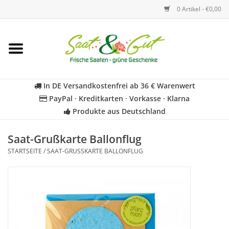
0 Artikel - €0,00
Startseite
Blumen
In DE Versandkostenfrei ab 36 € Warenwert
PayPal · Kreditkarten · Vorkasse · Klarna
Gemüse
Produkte aus Deutschland
Kräuter
Saat-Grußkarte Ballonflug
STARTSEITE
/
SAAT-GRUSSKARTE BALLONFLUG
BIO
Für Kinder
Geschenkideen