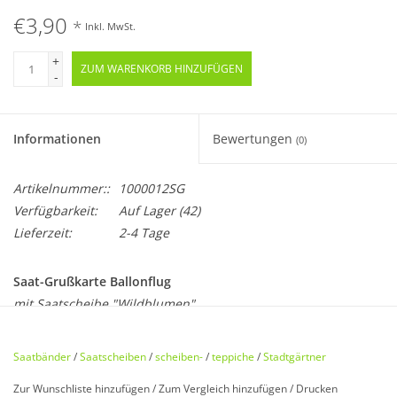
€3,90
*
Inkl. MwSt.
+
ZUM WARENKORB HINZUFÜGEN
-
Informationen
Bewertungen
(0)
Artikelnummer::
1000012SG
Verfügbarkeit:
Auf Lager
(42)
Lieferzeit:
2-4 Tage
Saat-Grußkarte Ballonflug
mit Saatscheibe "Wildblumen"
Die Stadtgärtner lassen ab sofort grüßen und sprießen. Auf
Saatbänder
/
Saatscheiben
/
scheiben-
/
teppiche
/
Stadtgärtner
der Grußkarte finden sich ein oder mehrere Motive aus
Zur Wunschliste hinzufügen
/
Zum Vergleich hinzufügen
/
Drucken
Saatpapier, die man anschließend abtrennen und