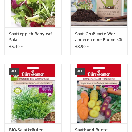
Saatteppich Babyleaf-
Saat-Grußkarte Wer
Salat
anderen eine Blume sät
€5,49
€3,90
*
*
NEU
NEU
BIO-Salatkräuter
Saatband Bunte