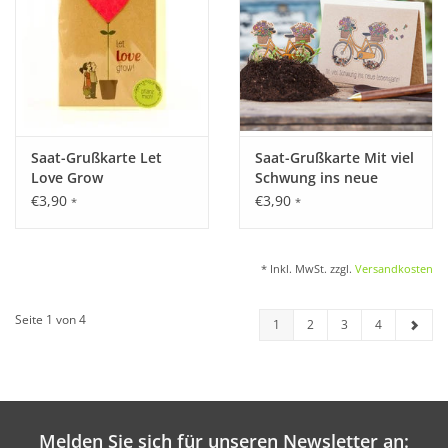
Saat-Grußkarte Let
Saat-Grußkarte Mit viel
Love Grow
Schwung ins neue
Lebensjahr
€3,90
€3,90
*
*
* Inkl. MwSt. zzgl.
Versandkosten
Seite 1 von 4
1
2
3
4
Melden Sie sich für unseren Newsletter an: