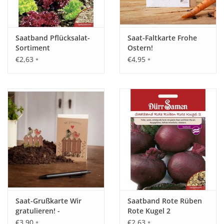
Saatband Pflücksalat-
Saat-Faltkarte Frohe
Sortiment
Ostern!
€2,63
€4,95
*
*
Saat-Grußkarte Wir
Saatband Rote Rüben
gratulieren! -
Rote Kugel 2
Vogelhochzeit
€3,90
€2,63
*
*