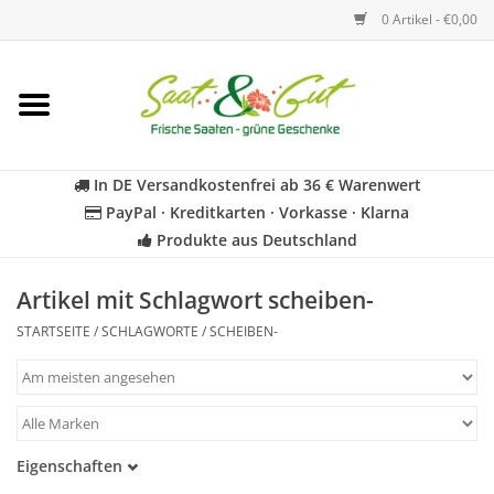
0 Artikel - €0,00
Startseite
Blumen
In DE Versandkostenfrei ab 36 € Warenwert
PayPal · Kreditkarten · Vorkasse · Klarna
Gemüse
Produkte aus Deutschland
Kräuter
Artikel mit Schlagwort scheiben-
STARTSEITE
/
SCHLAGWORTE
/
SCHEIBEN-
BIO
Für Kinder
Eigenschaften
Geschenkideen
Warmkeimer