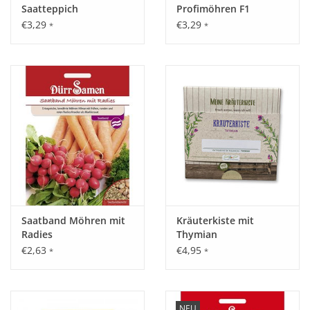
Saatteppich
Profimöhren F1
€3,29
€3,29
*
*
Saatband Möhren mit
Kräuterkiste mit
Radies
Thymian
€2,63
€4,95
*
*
NEU