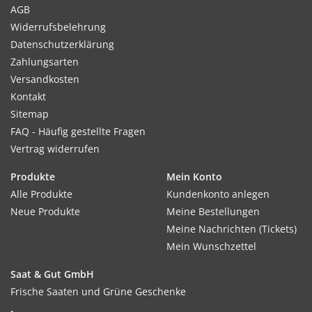
Erde bedecken, gießen und an den wachsenden
AGB
Wildblumen
erfreuen.
Widerrufsbelehrung
Datenschutzerklärung
Das Design ist auch auf die Karte gedruckt. Das
Zahlungsarten
Motiv
bleibt also
erhalten
.
Versandkosten
Kontakt
Die
Klappkarte
ist
10,5 x 14,8 cm
groß (DIN A6)
Sitemap
und aus 283g/m² schweren Natronkraftkarton
FAQ - Häufig gestellte Fragen
gefertigt.
Vertrag widerrufen
Produkte
Mein Konto
Der
Umschlag
hat das
Format C6
, ist also 11,4 x
Alle Produkte
Kundenkonto anlegen
16,2 cm groß.
Neue Produkte
Meine Bestellungen
Meine Nachrichten (Tickets)
Umschlag und Karte
wiegen zusammen etwa
15
Mein Wunschzettel
Gramm
. Der Versand kostet also aktuell 0,80€
bzw. bei den dunklen Umschlägen manchmal
Saat & Gut GmbH
0,95€ pro Karte (Stand: 02/2020).
Frische Saaten und Grüne Geschenke