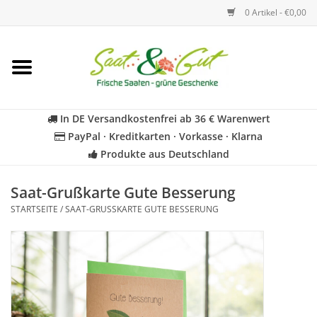
0 Artikel - €0,00
Startseite
Blumen
In DE Versandkostenfrei ab 36 € Warenwert
PayPal · Kreditkarten · Vorkasse · Klarna
Gemüse
Produkte aus Deutschland
Kräuter
Saat-Grußkarte Gute Besserung
STARTSEITE
/
SAAT-GRUSSKARTE GUTE BESSERUNG
BIO
Für Kinder
Geschenkideen