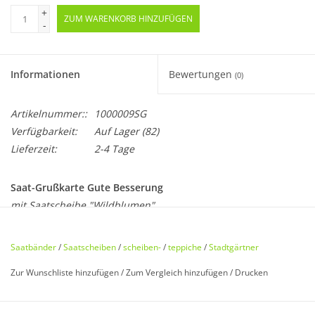
+
ZUM WARENKORB HINZUFÜGEN
-
Informationen
Bewertungen
(0)
Artikelnummer::
1000009SG
Verfügbarkeit:
Auf Lager
(82)
Lieferzeit:
2-4 Tage
Saat-Grußkarte Gute Besserung
mit Saatscheibe "Wildblumen"
Die Stadtgärtner lassen ab sofort grüßen und sprießen. Auf
Saatbänder
/
Saatscheiben
/
scheiben-
/
teppiche
/
Stadtgärtner
der Grußkarte finden sich ein oder mehrere Motive aus
Zur Wunschliste hinzufügen
/
Zum Vergleich hinzufügen
/
Drucken
Saatpapier, die man anschließend abtrennen und
einpflanzen kann.