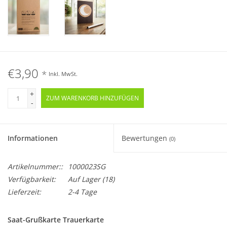
€3,90
*
Inkl. MwSt.
+
ZUM WARENKORB HINZUFÜGEN
-
Informationen
Bewertungen
(0)
Artikelnummer::
1000023SG
Verfügbarkeit:
Auf Lager
(18)
Lieferzeit:
2-4 Tage
Saat-Grußkarte Trauerkarte