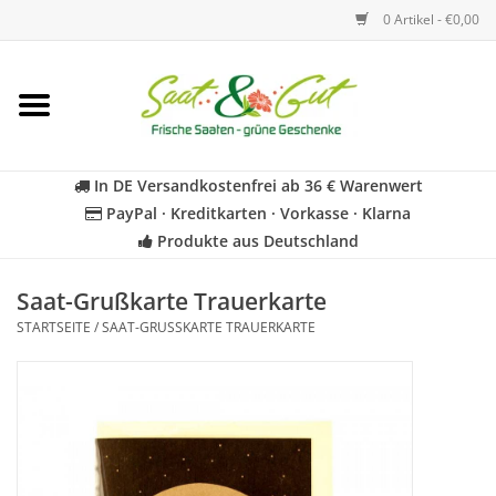
0 Artikel - €0,00
Startseite
Blumen
In DE Versandkostenfrei ab 36 € Warenwert
PayPal · Kreditkarten · Vorkasse · Klarna
Gemüse
Produkte aus Deutschland
Kräuter
Saat-Grußkarte Trauerkarte
STARTSEITE
/
SAAT-GRUSSKARTE TRAUERKARTE
BIO
Für Kinder
Geschenkideen