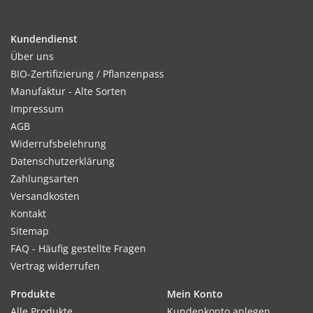
Wie bei allen unseren Grußkarten ist auch hier der
Blumenstrauss inklusive.
Kundendienst
Über uns
Die angeheftete Form ist aus
handgeschöpftem
BIO-Zertifizierung / Pflanzenpass
Saatpapier
. Die Form einfach ablösen, leicht mit
Manufaktur - Alte Sorten
Erde bedecken, gießen und an den wachsenden
Impressum
Wildblumen
erfreuen.
AGB
Widerrufsbelehrung
Das Design ist auch auf die Karte gedruckt. Das
Datenschutzerklärung
Motiv
bleibt also
erhalten
.
Zahlungsarten
Versandkosten
Die
Klappkarte
ist
10,5 x 14,8 cm
groß (DIN A6)
Kontakt
und aus 283g/m² schweren Natronkraftkarton
Sitemap
gefertigt.
FAQ - Häufig gestellte Fragen
Vertrag widerrufen
Der
Umschlag
hat das
Format C6
, ist also 11,4 x
Produkte
Mein Konto
16,2 cm groß.
Alle Produkte
Kundenkonto anlegen