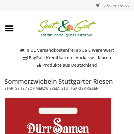
0 Artikel - €0,00
Startseite
Blumen
In DE Versandkostenfrei ab 36 € Warenwert
PayPal · Kreditkarten · Vorkasse · Klarna
Gemüse
Produkte aus Deutschland
Kräuter
Sommerzwiebeln Stuttgarter Riesen
STARTSEITE
/
SOMMERZWIEBELN STUTTGARTER RIESEN
BIO
Für Kinder
Geschenkideen