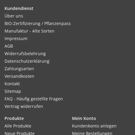
Kultur:
Kundendienst
Reihenabstand 20-30cm, in der Reihe 6-8cm. Bei Bedarf nach
Über uns
dem Auflaufen rechtzeitig auf Abstand verziehen.
BIO-Zertifizierung / Pflanzenpass
Manufaktur - Alte Sorten
Impressum
AGB
Standort:
Widerrufsbelehrung
Sonnig. Lockerer, humoser Boden. Geringer bis mittlerer
Datenschutzerklärung
Düngebedarf. Grunddüngung ausreichend.
Zahlungsarten
Versandkosten
Kontakt
Ernte / Blüte:
Sitemap
Ernte ab Anfang Juli, je nach Witterung.
FAQ - Häufig gestellte Fragen
Vertrag widerrufen
Produkte
Mein Konto
Verwendung:
Alle Produkte
Kundenkonto anlegen
Sehr vielseitig verwendbar, als Beigabe zu Gemüse, Salat und
Neue Produkte
Meine Bestellungen