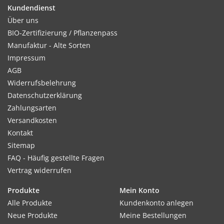
Kundendienst
Kultur:
Über uns
Reihenabstand 20–30 cm, in der Reihe 6–10 cm. Bei Bedarf
BIO-Zertifizierung / Pflanzenpass
nach dem Auflaufen auf Abstand verziehen.
Manufaktur - Alte Sorten
Impressum
AGB
Widerrufsbelehrung
Standort:
Datenschutzerklärung
Sonnig. Lockerer, humoser Boden. Geringer bis mittlerer
Zahlungsarten
Düngebedarf. Grunddüngung ausreichend.
Versandkosten
Kontakt
Sitemap
Ernte / Blüte:
FAQ - Häufig gestellte Fragen
Ernte ab Mai bis Juni, je nach Witterung.
Vertrag widerrufen
Produkte
Mein Konto
Alle Produkte
Kundenkonto anlegen
Verwendung:
Neue Produkte
Meine Bestellungen
Sehr vielseitig verwendbar, als Beigabe zu Gemüse, Salat und