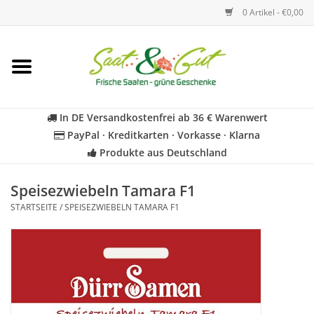
0 Artikel - €0,00
Startseite
Blumen
In DE Versandkostenfrei ab 36 € Warenwert
PayPal · Kreditkarten · Vorkasse · Klarna
Gemüse
Produkte aus Deutschland
Kräuter
Speisezwiebeln Tamara F1
STARTSEITE
/
SPEISEZWIEBELN TAMARA F1
BIO
Für Kinder
Geschenkideen