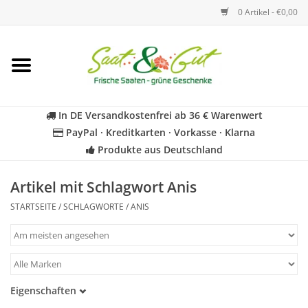
0 Artikel - €0,00
Startseite
Blumen
In DE Versandkostenfrei ab 36 € Warenwert
PayPal · Kreditkarten · Vorkasse · Klarna
Gemüse
Produkte aus Deutschland
Kräuter
Artikel mit Schlagwort Anis
STARTSEITE
/
SCHLAGWORTE
/
ANIS
BIO
Für Kinder
Eigenschaften
Geschenkideen
Samenfest