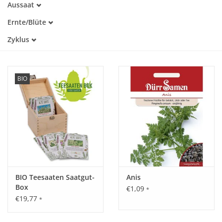
Aussaat
Alte Sorte
Februar
Warmkeimer
Katalog
Ernte/Blüte
März
Kaltkeimer
Mai
April
Zyklus
Lichtkeimer
Juni
Mai
Einjährig
Juli
Juni
Mehrjährig
August
Juli
September
August
BIO
Oktober
BIO Teesaaten Saatgut-
Anis
Box
€1,09
*
€19,77
*