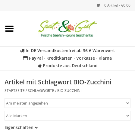
0 Artikel - €0,00
Startseite
Blumen
In DE Versandkostenfrei ab 36 € Warenwert
PayPal · Kreditkarten · Vorkasse · Klarna
Gemüse
Produkte aus Deutschland
Kräuter
Artikel mit Schlagwort BIO-Zucchini
STARTSEITE
/
SCHLAGWORTE
/
BIO-ZUCCHINI
BIO
Für Kinder
Eigenschaften
Geschenkideen
Samenfest