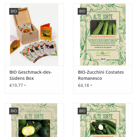
BIO
BIO
BIO Geschmack-des-
BIO-Zucchini Costates
Südens Box
Romanesco
€19,77
€4,18
*
*
BIO
BIO