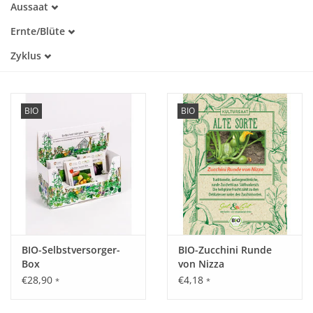
Aussaat
Alte Sorte
März
Warmkeimer
Katalog
Ernte/Blüte
April
Kaltkeimer
März
Mai
Zyklus
Lichtkeimer
April
Juni
Dunkelkeimer
Einjährig
Mai
Juli
Juni
August
Juli
September
BIO
BIO
August
Oktober
September
Oktober
November
Dezember
BIO-Selbstversorger-
BIO-Zucchini Runde
Box
von Nizza
€28,90
€4,18
*
*