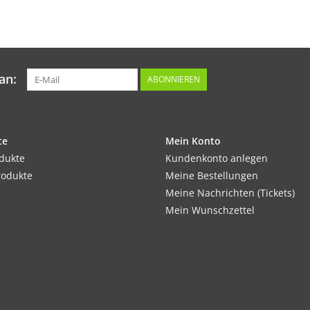
Tipp:
Eine Kompostgabe vor der Pflanzung ist sehr 
wachsen, können sie ähnlich lange gelagert 
an:
ABONNIEREN
Inhalt:
10 Korn
te
Mein Konto
odukte
Kundenkonto anlegen
rodukte
Meine Bestellungen
Meine Nachrichten (Tickets)
Mein Wunschzettel