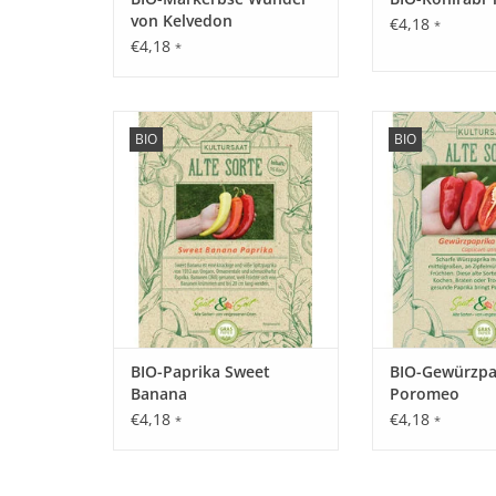
von Kelvedon
€4,18
*
€4,18
*
Entdecken Sie unsere seltene,
Entdecken Sie un
BIO
BIO
historische Paprika wieder, die
historische Papri
fast in Vergessenheit geraten ist!
fast in Vergessenh
ZUM WARENKORB HINZUFÜGEN
ZUM WARENKORB
BIO-Paprika Sweet
BIO-Gewürzpa
Banana
Poromeo
€4,18
€4,18
*
*