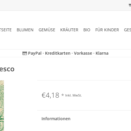
TSEITE
BLUMEN
GEMÜSE
KRÄUTER
BIO
FÜR KINDER
GE
PayPal · Kreditkarten · Vorkasse · Klarna
esco
€4,18
*
Inkl. MwSt.
Informationen