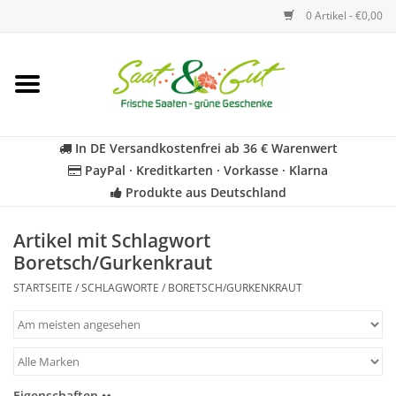
0 Artikel - €0,00
Startseite
Blumen
In DE Versandkostenfrei ab 36 € Warenwert
PayPal · Kreditkarten · Vorkasse · Klarna
Gemüse
Produkte aus Deutschland
Kräuter
Artikel mit Schlagwort
Boretsch/Gurkenkraut
BIO
STARTSEITE
/
SCHLAGWORTE
/
BORETSCH/GURKENKRAUT
Für Kinder
Geschenkideen
Eigenschaften