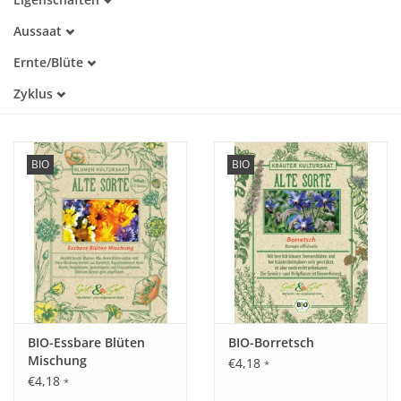
Samenfest
Aussaat
Katalog
Alte Sorte
April
Warmkeimer
Ernte/Blüte
Mai
Kaltkeimer
Mai
Juni
Zyklus
Lichtkeimer
Juni
Juli
Dunkelkeimer
Einjährig
Juli
August
August
September
BIO
BIO
Oktober
BIO-Essbare Blüten
BIO-Borretsch
Mischung
€4,18
*
€4,18
*