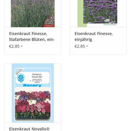
Eisenkraut Finesse,
Eisenkraut Finesse,
lilafarbene Blüten, ein-
einjährig
mehrjährig, 120cm
€2,85
€2,85
*
*
Eisenkraut Novalis®