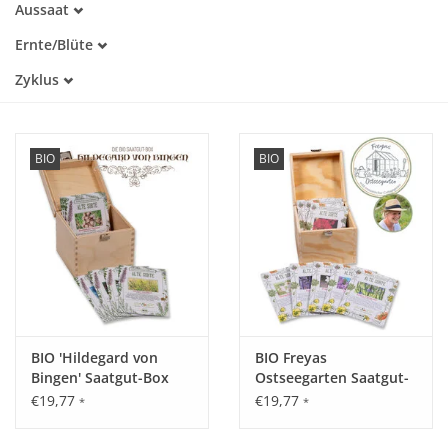
Aussaat
Alte Sorte
Januar
Warmkeimer
Katalog
Ernte/Blüte
Februar
Kaltkeimer
März
März
Zyklus
Lichtkeimer
April
April
Dunkelkeimer
Einjährig
Mai
Mai
Mehrjährig
Juni
Juni
Juli
Juli
BIO
BIO
August
August
September
September
Oktober
Oktober
November
November
Dezember
BIO 'Hildegard von
BIO Freyas
Bingen' Saatgut-Box
Ostseegarten Saatgut-
Box
€19,77
€19,77
*
*