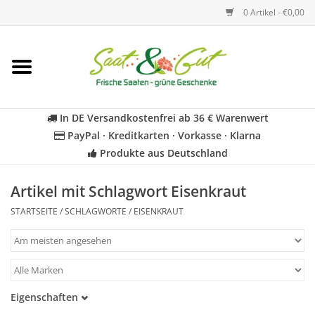
0 Artikel - €0,00
Startseite
Blumen
In DE Versandkostenfrei ab 36 € Warenwert
PayPal · Kreditkarten · Vorkasse · Klarna
Gemüse
Produkte aus Deutschland
Kräuter
Artikel mit Schlagwort Eisenkraut
STARTSEITE
/
SCHLAGWORTE
/
EISENKRAUT
BIO
Für Kinder
Eigenschaften
Geschenkideen
Samenfest