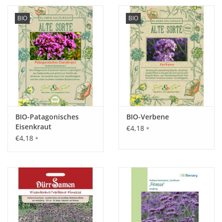
BIO
BIO
BIO-Patagonisches
BIO-Verbene
Eisenkraut
€4,18
*
€4,18
*