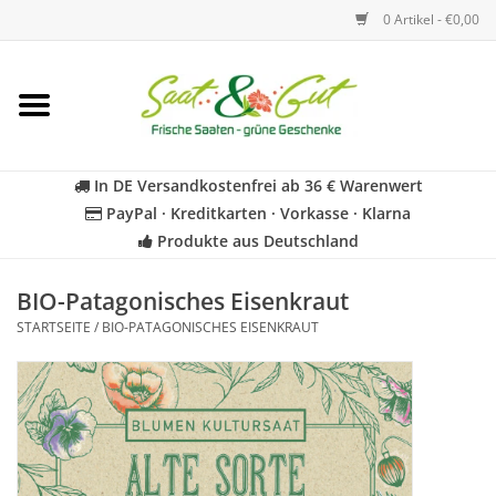
0 Artikel - €0,00
Startseite
Blumen
In DE Versandkostenfrei ab 36 € Warenwert
PayPal · Kreditkarten · Vorkasse · Klarna
Gemüse
Produkte aus Deutschland
Kräuter
BIO-Patagonisches Eisenkraut
STARTSEITE
/
BIO-PATAGONISCHES EISENKRAUT
BIO
Für Kinder
Geschenkideen