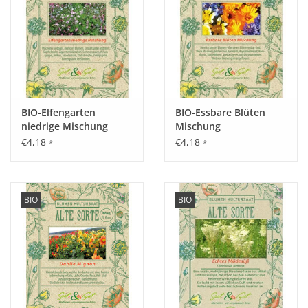
wirkungsvollsten in Gruppen.
Standort:
Vollsonnig, mäßig feuchte durchlässige Gartenböden,
anspruchslos, nur mäßig winterfest.
BIO-Elfengarten
BIO-Essbare Blüten
niedrige Mischung
Mischung
€4,18
€4,18
*
*
Ernte / Blüte:
Juni bis zum Frost.
BIO
BIO
Verwendung:
Hervorragende Bienen- und Insektenweide.
Tipp:
Wenn Sie die Samenstände im Herbst ausreifen lassen, dann