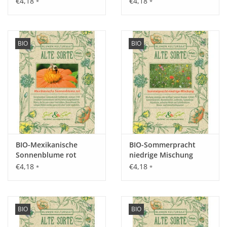
€4,18
€4,18
*
*
BIO
BIO
Aussaat:
Im Freiland am besten im November, da als Kaltkeimer ein
Kältereiz benötigt wird, sonst ab Februar auf der Fensterbank
vorziehen und im Frühjahr auspflanzen, Saat nur leicht mit
Erde bedecken, sehr gut Selbstaussamend.
Keimung:
BIO-Mexikanische
BIO-Sommerpracht
Sonnenblume rot
niedrige Mischung
14 - 20 Tage ab 18 - 22°C.
€4,18
€4,18
*
*
Kultur:
BIO
BIO
Lichtkeimer! Zu Beginn möglichst krautfrei halten. Am