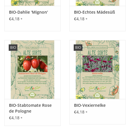
samen sie sich gut selbst aus. Mit etwas Winterschutz
BIO-Dahlie 'Mignon'
BIO-Echtes Mädesüß
überdauern die Stauden auch in milden Wintern.
€4,18
€4,18
*
*
Inhalt:
0,1 g
BIO
BIO
BIO-Stabtomate Rose
BIO-Vexiernelke
de Pologne
€4,18
*
€4,18
*