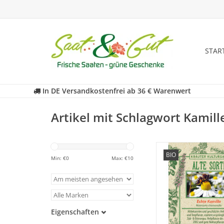
STAR
In DE Versandkostenfrei ab 36 € Warenwert
Artikel mit Schlagwort Kamill
Entdecken Sie unser
BIO
historische Kamille w
Min: €
0
Max: €
10
fast in Vergessenheit 
ZUM WARENKORB HI
Eigenschaften
Samenfest