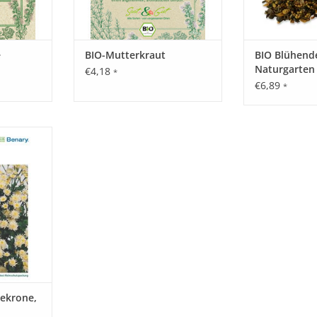
e
BIO-Mutterkraut
BIO Blühend
Naturgarten
€4,18
*
Blumenwiese
€6,89
*
blume mit
en, die
 geröhrten
net sind.
cm.
NZUFÜGEN
eekrone,