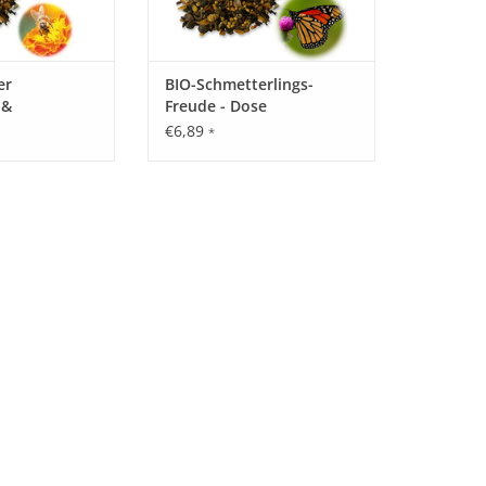
er
BIO-Schmetterlings-
 &
Freude - Dose
 - Dose
€6,89
*