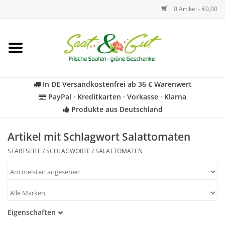
0 Artikel - €0,00
Startseite
Blumen
In DE Versandkostenfrei ab 36 € Warenwert
PayPal · Kreditkarten · Vorkasse · Klarna
Gemüse
Produkte aus Deutschland
Kräuter
Artikel mit Schlagwort Salattomaten
STARTSEITE
/
SCHLAGWORTE
/
SALATTOMATEN
BIO
Für Kinder
Eigenschaften
Geschenkideen
Samenfest