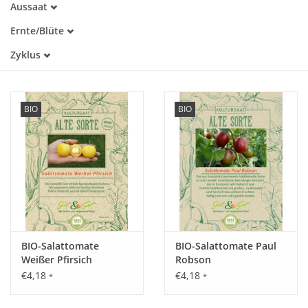
Aussaat
Alte Sorte
Februar
Trockenheitstolerant
Katalog
Ernte/Blüte
März
Warmkeimer
Juli
April
Zyklus
Lichtkeimer
August
Mai
Einjährig
September
Juni
Oktober
BIO
BIO
BIO-Salattomate
BIO-Salattomate Paul
Weißer Pfirsich
Robson
€4,18
€4,18
*
*