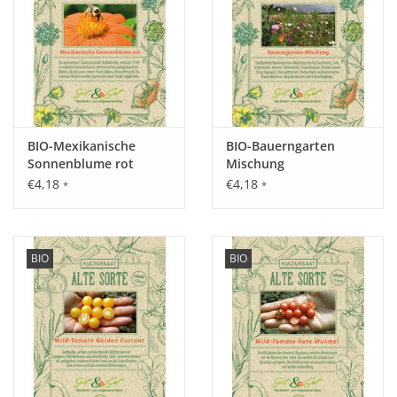
mit Erde bedeckt sein, um ausreichend Wurzeln bilden zu
können.
Saattiefe: 0,2 - 0,5 cm.
Abstand: 80 x 80 cm oder im 10 Liter Eimer.
BIO-Mexikanische
BIO-Bauerngarten
Standort:
Sonnenblume rot
Mischung
Geringe Ansprüche an Düngung und Bewässerung, sonnig
€4,18
€4,18
*
*
und luftig im Freiland. Vor direktem Regen schützen.
Ernte / Blüte:
BIO
BIO
Ab Mitte Juli.
Verwendung:
Vielfältige Verwendung in Garten und Küche.