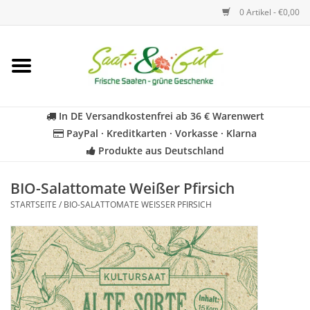
0 Artikel - €0,00
Startseite
Blumen
In DE Versandkostenfrei ab 36 € Warenwert
PayPal · Kreditkarten · Vorkasse · Klarna
Gemüse
Produkte aus Deutschland
Kräuter
BIO-Salattomate Weißer Pfirsich
STARTSEITE
/
BIO-SALATTOMATE WEISSER PFIRSICH
BIO
Für Kinder
Geschenkideen