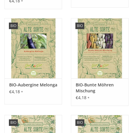
€4,18
*
auch bei
kalten
Temperaturen
leckere
Früchte.
BIO
BIO
Aussaat:
Ab Mitte Februar vorziehen. Ziel ist, blühend nach dem
letzten Frost zu pflanzen.
Keimung:
Ideal über 20 °C, 10 - 14 Tage.
BIO-Aubergine Melonga
BIO-Bunte Möhren
Mischung
€4,18
*
€4,18
*
Kultur:
Nach der Ausbildung des ersten Laubblatts pikieren und
BIO
BIO
topfen. Die Pflanze sollte dabei bis kurz unter die Keimblätter