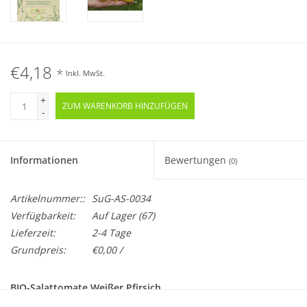
€4,18
*
Inkl. MwSt.
+
ZUM WARENKORB HINZUFÜGEN
-
Informationen
Bewertungen
(0)
Artikelnummer::
SuG-AS-0034
Verfügbarkeit:
Auf Lager
(67)
Lieferzeit:
2-4 Tage
Grundpreis:
€0,00 /
BIO-Salattomate Weißer Pfirsich
Samenfeste Amateursorte