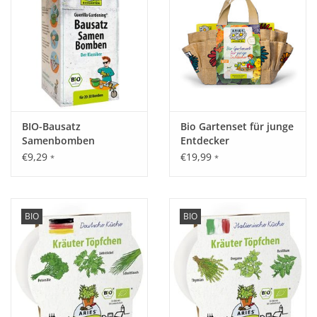
Verwendung:
Bieneweide
Inhalt:
4 Stück
Bio-Sämereiensorten:
Malve, Mohn, rote und gelbe
BIO-Bausatz
Bio Gartenset für junge
Sonnenblume, Phacelia, Buchweizen und weitere blühende
Samenbomben
Entdecker
Überraschungen.
€9,29
€19,99
*
*
Ausgangsstoffe:
Pflanzerde (zugelassen für den ökologischen
Landbau), Tonpulver, Bio-Saatgut aus k.b.A.
BIO
BIO