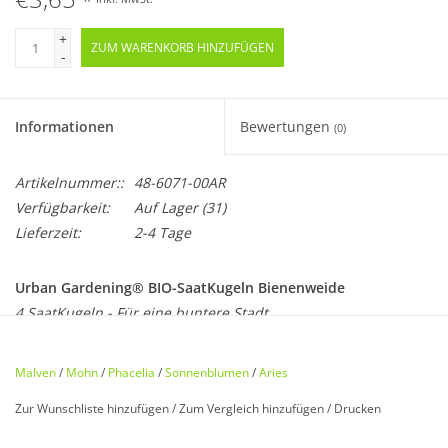
*
+
ZUM WARENKORB HINZUFÜGEN
-
Informationen
Bewertungen
(0)
Artikelnummer::
48-6071-00AR
Verfügbarkeit:
Auf Lager
(31)
Lieferzeit:
2-4 Tage
Urban Gardening® BIO-SaatKugeln Bienenweide
4 SaatKugeln - Für eine buntere Stadt
Malven
/
Mohn
/
Phacelia
/
Sonnenblumen
/
Aries
Zur Wunschliste hinzufügen
/
Zum Vergleich hinzufügen
/
Drucken