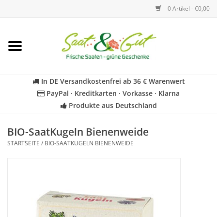
0 Artikel - €0,00
Startseite
Blumen
In DE Versandkostenfrei ab 36 € Warenwert
PayPal · Kreditkarten · Vorkasse · Klarna
Gemüse
Produkte aus Deutschland
Kräuter
BIO-SaatKugeln Bienenweide
STARTSEITE
/
BIO-SAATKUGELN BIENENWEIDE
BIO
Für Kinder
Geschenkideen