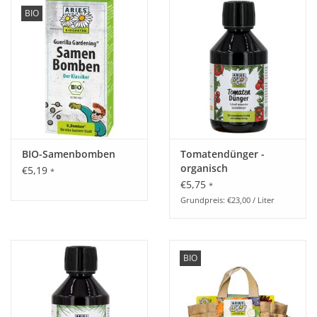
BIO
Katalog
BIO-Samenbomben
Tomatendünger -
organisch
€5,19
*
€5,75
*
Grundpreis: €23,00 / Liter
BIO