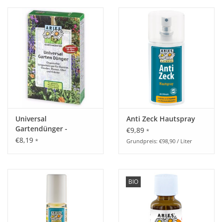
Universal
Anti Zeck Hautspray
Gartendünger -
€9,89
*
organisch
€8,19
*
Grundpreis: €98,90 / Liter
BIO