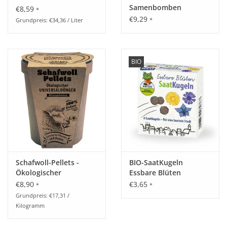
Samenbomben
€8,59
*
€9,29
*
Grundpreis: €34,36 / Liter
BIO
Schafwoll-Pellets -
BIO-SaatKugeln
Ökologischer
Essbare Blüten
Universaldünger
€8,90
€3,65
*
*
Grundpreis: €17,31 /
Kilogramm