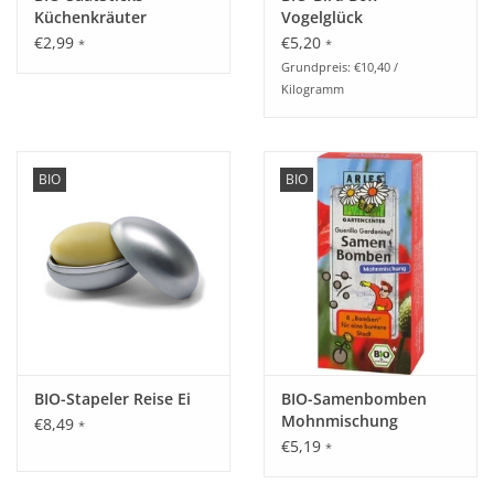
Küchenkräuter
Vogelglück
€2,99
€5,20
*
*
Grundpreis: €10,40 /
Kilogramm
BIO
BIO
BIO-Stapeler Reise Ei
BIO-Samenbomben
Mohnmischung
€8,49
*
€5,19
*