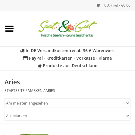
0 Artikel - €0,00
Startseite
Blumen
In DE Versandkostenfrei ab 36 € Warenwert
PayPal · Kreditkarten · Vorkasse · Klarna
Gemüse
Produkte aus Deutschland
Kräuter
Aries
STARTSEITE
/
MARKEN
/
ARIES
BIO
Für Kinder
Geschenkideen