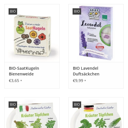
BIO
BIO
BIO-SaatKugeln
BIO Lavendel
Bienenweide
Duftsäckchen
€3,65
€9,99
*
*
BIO
BIO