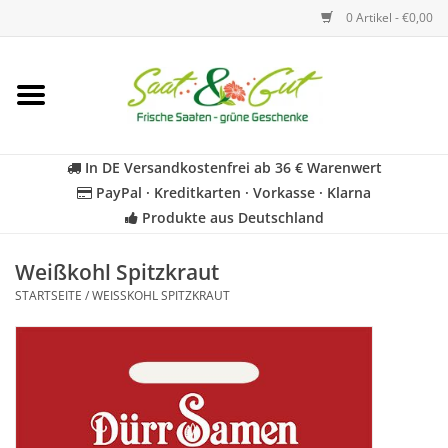
0 Artikel - €0,00
Startseite
Blumen
In DE Versandkostenfrei ab 36 € Warenwert
PayPal · Kreditkarten · Vorkasse · Klarna
Gemüse
Produkte aus Deutschland
Kräuter
Weißkohl Spitzkraut
STARTSEITE
/
WEISSKOHL SPITZKRAUT
BIO
Für Kinder
Geschenkideen