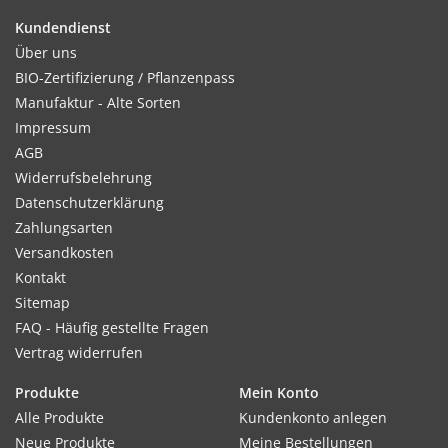
Kundendienst
Kultur:
Über uns
Frühsaaten nach 2 Wochen auf 5 x 5cm pikieren,
BIO-Zertifizierung / Pflanzenpass
Auspflanzung ab April im Abstand 40 x 50cm.
Manufaktur - Alte Sorten
Impressum
AGB
Widerrufsbelehrung
Standort:
Datenschutzerklärung
Sonnige, nicht zu trockene Lage. Bevorzugt schweren Boden,
Zahlungsarten
nährstoffreich, feucht und humos.
Versandkosten
Kontakt
Sitemap
Ernte / Blüte:
FAQ - Häufig gestellte Fragen
Frühsaaten nach 2 Wochen auf 5 x 5cm pikieren, Auspfl
Vertrag widerrufen
anzung ab April im Abstand 40 x 50cm.
Produkte
Mein Konto
Alle Produkte
Kundenkonto anlegen
Neue Produkte
Meine Bestellungen