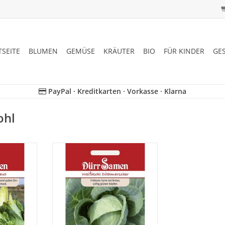
TSEITE
BLUMEN
GEMÜSE
KRÄUTER
BIO
FÜR KINDER
GE
PayPal · Kreditkarten · Vorkasse · Klarna
ohl
 Original
Dithmarscher ist ein sehr früher
lität von
bewährter Dauerkohl, der auch
Die Köpfe
bei längerer Lagerung grün bleibt.
, spät und
ZUM WARENKORB HINZUFÜGEN
hneiden
NZUFÜGEN