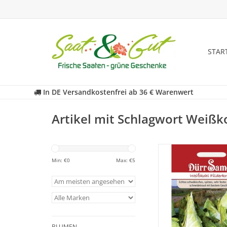
STAR
In DE Versandkostenfrei ab 36 € Warenwert
Artikel mit Schlagwort Weißk
Filderkraut ist eine
schwäbische Spezia
Min: €
0
Max: €
5
bestem Geschmack. 
sind spitz, sehr fest
bestens zum Einsc
geeignet
ZUM WARENKORB HI
BLUMEN