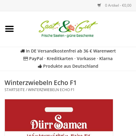
0 Artikel - €0,00
Startseite
Blumen
In DE Versandkostenfrei ab 36 € Warenwert
PayPal · Kreditkarten · Vorkasse · Klarna
Gemüse
Produkte aus Deutschland
Kräuter
Winterzwiebeln Echo F1
STARTSEITE
/
WINTERZWIEBELN ECHO F1
BIO
Für Kinder
Geschenkideen