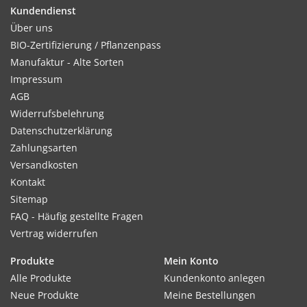
Kundendienst
Über uns
Kultur:
BIO-Zertifizierung / Pflanzenpass
Reihenabstand 20–30 cm, in der Reihe 3–4 cm. Bei Bedarf
Manufaktur - Alte Sorten
nach dem Auflaufen auf Abstand verziehen, um eine bessere
Impressum
Entwicklung zu gewährleisten.
AGB
Widerrufsbelehrung
Datenschutzerklärung
Zahlungsarten
Standort:
Versandkosten
Sonnig. Lockerer, humoser, leicht erwärmbarer und schnell
Kontakt
abtrocknender Boden. Geringer bis mittlerer Düngebedarf.
Sitemap
Grunddüngung ausreichend.
FAQ - Häufig gestellte Fragen
Vertrag widerrufen
Ernte / Blüte:
Produkte
Mein Konto
Ernte je nach Aussaatzeit, Temperatur und gewünschter
Alle Produkte
Kundenkonto anlegen
Größe bereits nach 5–6 Wochen.
Neue Produkte
Meine Bestellungen