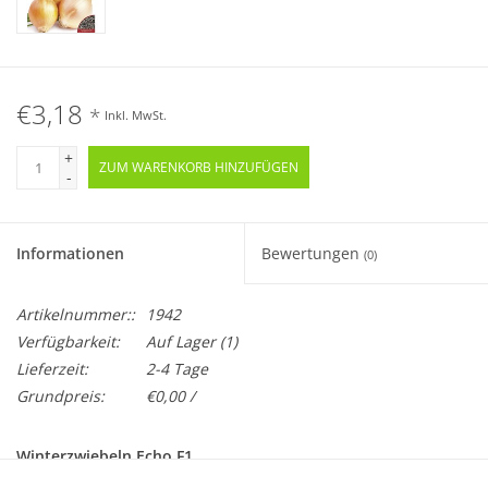
€3,18
*
Inkl. MwSt.
+
ZUM WARENKORB HINZUFÜGEN
-
Informationen
Bewertungen
(0)
Artikelnummer::
1942
Verfügbarkeit:
Auf Lager
(1)
Lieferzeit:
2-4 Tage
Grundpreis:
€0,00 /
Winterzwiebeln Echo F1
Allium fistulosum