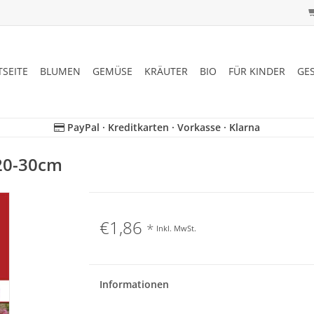
TSEITE
BLUMEN
GEMÜSE
KRÄUTER
BIO
FÜR KINDER
GE
PayPal · Kreditkarten · Vorkasse · Klarna
20-30cm
€1,86
*
Inkl. MwSt.
Informationen