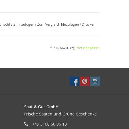
iner optimalen Temperatur von mindestens 15–
unschliste hinzufügen
/
Zum Vergleich hinzufügen
/
Drucken
* Inkl. MwSt. zzgl.
Versandkosten
ind. Bei Direktsaat auf einen Abstand von ca.
toffreicher und kalkhaltiger Gartenboden.
Saat & Gut GmbH
Frische Saaten und Grüne Geschenke
+49 5108 60 96 13
eltriebes um die Hälfte ergeben sich buschigere