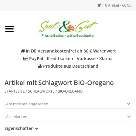
0 Artikel - €0,00
Startseite
Blumen
In DE Versandkostenfrei ab 36 € Warenwert
PayPal · Kreditkarten · Vorkasse · Klarna
Gemüse
Produkte aus Deutschland
Kräuter
Artikel mit Schlagwort BIO-Oregano
STARTSEITE
/
SCHLAGWORTE
/
BIO-OREGANO
BIO
Für Kinder
Eigenschaften
Geschenkideen
Samenfest