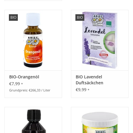
Inhalt:
BIO
BIO
Wirkstoffe
:
NCI: Prunus amygdalus dulcis oil, Linalool*, Eucalyptus
globulus oil, Aniba rosaeodora oil, Lavandula angustifolia oil,
Lavandula hybrida oil, Melaleuca alternifolia oil, Benzyl
benzoate, Citral*, Citronellol, Coumarin*, Geraniol*,
Limonene*.
*Natürliche Inhaltsstoffe der ätherischen Öle.
BIO-Orangenöl
BIO Lavendel
Duftsäckchen
10 ml Roll-On Flasche (Kunststoff)
€7,99
*
€9,99
*
Grundpreis: €266,33 / Liter