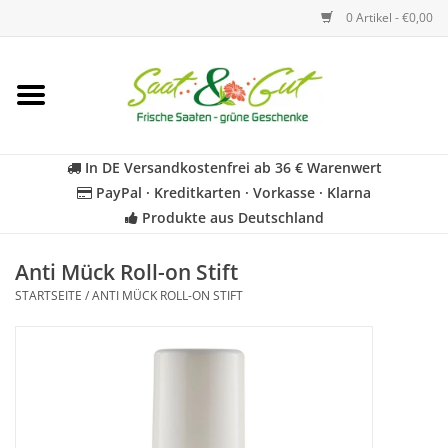
0 Artikel - €0,00
Startseite
Blumen
In DE Versandkostenfrei ab 36 € Warenwert
PayPal · Kreditkarten · Vorkasse · Klarna
Gemüse
Produkte aus Deutschland
Kräuter
Anti Mück Roll-on Stift
STARTSEITE
/
ANTI MÜCK ROLL-ON STIFT
BIO
Für Kinder
Geschenkideen