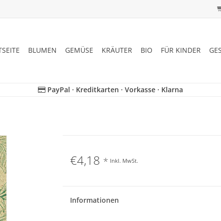
TSEITE
BLUMEN
GEMÜSE
KRÄUTER
BIO
FÜR KINDER
GE
PayPal · Kreditkarten · Vorkasse · Klarna
€4,18
*
Inkl. MwSt.
Informationen