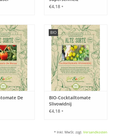
€4,18
*
mittel.
e unsere seltene,
Entdecken Sie unsere seltene,
BIO
e Saucentomate
historische Cocktailtomate
st in Vergessenheit
wieder, die fast in Vergessenheit
ten ist!
geraten ist!
ORB HINZUFÜGEN
ZUM WARENKORB HINZUFÜGEN
ntomate De
BIO-Cocktailtomate
Slivowidnij
€4,18
*
* Inkl. MwSt. zzgl.
Versandkosten