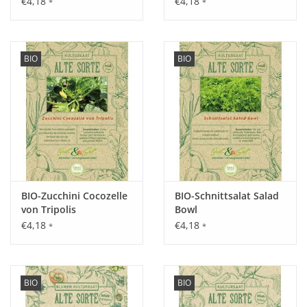
€4,18
€4,18
*
*
sich durch ein
festes
Fruchtfleisch und eine
feine
Aromatik
aus.
BIO
BIO
Aussaat:
Vorzucht von Mitte Januar - März, von März - Mai
Aussaat/auspflanzen im Gewächshaus, im Freiland von Mitte
Mai - Mitte Juni.
BIO-Zucchini Cocozelle
BIO-Schnittsalat Salad
von Tripolis
Bowl
Keimung:
€4,18
€4,18
*
*
Optimale Keimung bei 22 - 25°C nach ca. 14 - 20 Tagen.
BIO
BIO
Kultur: