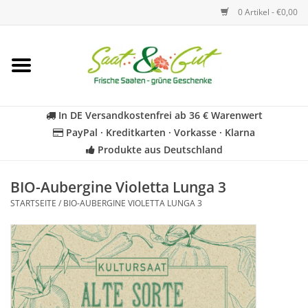
0 Artikel - €0,00
Startseite
Blumen
In DE Versandkostenfrei ab 36 € Warenwert
PayPal · Kreditkarten · Vorkasse · Klarna
Gemüse
Produkte aus Deutschland
Kräuter
BIO-Aubergine Violetta Lunga 3
STARTSEITE
/
BIO-AUBERGINE VIOLETTA LUNGA 3
BIO
Für Kinder
Geschenkideen