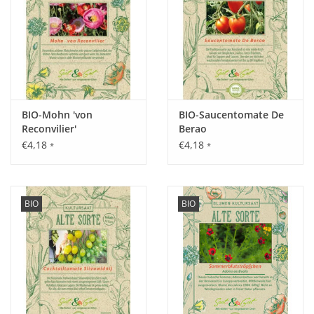
Pflanzabstand 50 cm in der Reihe, 70 cm zwischen den
Reihen.
Saattiefe: 1 cm.
Standort:
BIO-Mohn 'von
BIO-Saucentomate De
Vollsonnig und windgeschützt, nährstoffreicher und
Reconvilier'
Berao
ausreichend gedüngter Boden.
€4,18
€4,18
*
*
Ernte / Blüte:
Mitte Juli - Mitte Oktober.
BIO
BIO
Verwendung:
Kurz mit Öl angebraten, über- oder auch nur gebacken. Auch
gefüllt ein wahrer Leckerbissen, der Kreativität sind kaum