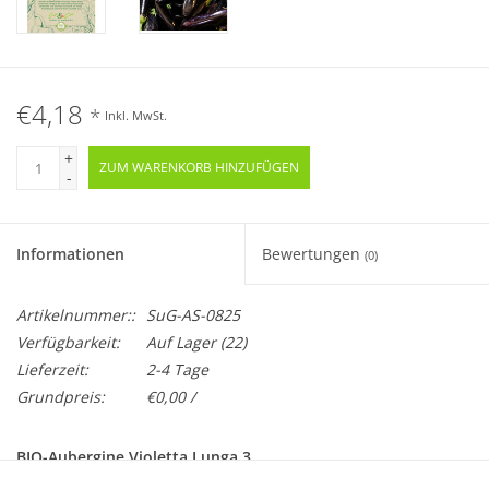
€4,18
*
Inkl. MwSt.
+
ZUM WARENKORB HINZUFÜGEN
-
Informationen
Bewertungen
(0)
Artikelnummer::
SuG-AS-0825
Verfügbarkeit:
Auf Lager
(22)
Lieferzeit:
2-4 Tage
Grundpreis:
€0,00 /
BIO-Aubergine Violetta Lunga 3
Samenfest