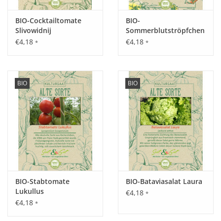
Grenzen gesetzt. Nicht für den Rohverzehr geeignet.
BIO-Cocktailtomate
BIO-
Slivowidnij
Sommerblutströpfchen
Tipp:
€4,18
€4,18
*
*
Auberginen werden halbreif geerntet, bevor sich die
Samenkörner im Inneren vollständig ausgebildet haben.
BIO
BIO
Inhalt:
25 Korn
BIO-Stabtomate
BIO-Bataviasalat Laura
Lukullus
€4,18
*
€4,18
*