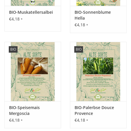
Inhalt:
BIO-Muskatellersalbei
BIO-Sonnenblume
25 Korn
Hella
€4,18
*
€4,18
*
BIO
BIO
BIO-Speisemais
BIO-Palerbse Douce
Mergoscia
Provence
€4,18
€4,18
*
*