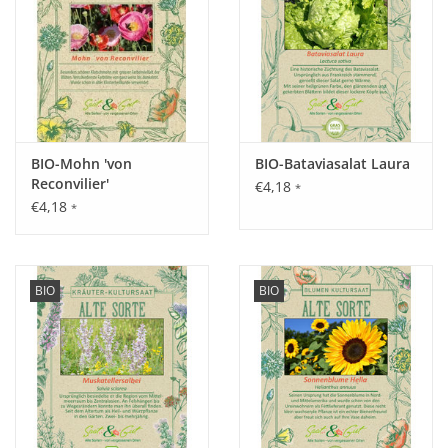
Standort:
Sonnig, warm und windgeschützt. Nährstoffreicher Boden mit
hohem Humusanteil.
Ernte / Blüte:
BIO-Mohn 'von
BIO-Bataviasalat Laura
August - Oktober.
Reconvilier'
€4,18
*
€4,18
*
Verwendung:
Aubergine darf gerne auch gegrillt oder gebraten serviert
BIO
BIO
werden, auch überbacken ein Schmaus.
Tipp:
Auch nach dem Auspflanzen auf ausreichend Schutz achten,
eine Folie oder kleiner Unterstand gegen Wind und Regen.