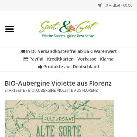
0 Artikel - €0,00
Startseite
Blumen
In DE Versandkostenfrei ab 36 € Warenwert
PayPal · Kreditkarten · Vorkasse · Klarna
Gemüse
Produkte aus Deutschland
Kräuter
BIO-Aubergine Violette aus Florenz
STARTSEITE
/
BIO-AUBERGINE VIOLETTE AUS FLORENZ
BIO
Für Kinder
Geschenkideen