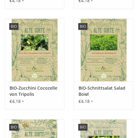
€4,18
€4,18
*
*
Aussaat:
BIO
BIO
Vorzucht von Februar - April, ab Mai im Freiland.
Keimung:
Optimale Keimung bei ca. 25°C, nach ca. 15 - 20 Tagen.
BIO-Zucchini Cocozelle
BIO-Schnittsalat Salad
Kultur:
von Tripolis
Bowl
€4,18
€4,18
Pflanzabstand in der Reihe 50 cm, zwischen den Reihen 50
*
*
cm.
Saattiefe: ca. 1 cm.
BIO
BIO