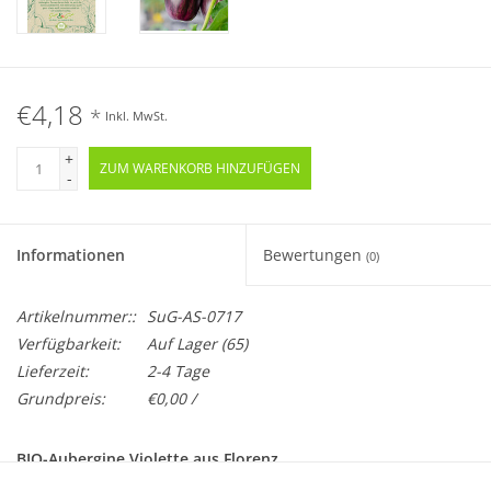
€4,18
*
Inkl. MwSt.
+
ZUM WARENKORB HINZUFÜGEN
-
Informationen
Bewertungen
(0)
Artikelnummer::
SuG-AS-0717
Verfügbarkeit:
Auf Lager
(65)
Lieferzeit:
2-4 Tage
Grundpreis:
€0,00 /
BIO-Aubergine Violette aus Florenz
Samenfest