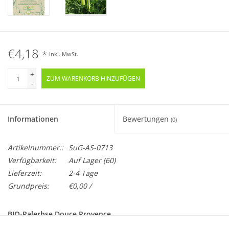
€4,18
*
Inkl. MwSt.
+
ZUM WARENKORB HINZUFÜGEN
-
Informationen
Bewertungen
(0)
Artikelnummer::
SuG-AS-0713
Verfügbarkeit:
Auf Lager
(60)
Lieferzeit:
2-4 Tage
Grundpreis:
€0,00 /
BIO-Palerbse Douce Provence
Samenfest