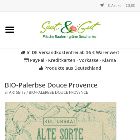
0 Artikel - €0,00
Startseite
Blumen
In DE Versandkostenfrei ab 36 € Warenwert
PayPal · Kreditkarten · Vorkasse · Klarna
Gemüse
Produkte aus Deutschland
Kräuter
BIO-Palerbse Douce Provence
STARTSEITE
/
BIO-PALERBSE DOUCE PROVENCE
BIO
Für Kinder
Geschenkideen