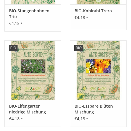
Inhalt:
BIO-Stangenbohnen
BIO-Kohlrabi Trero
50 g
Trio
€4,18
*
€4,18
*
BIO
BIO
BIO-Elfengarten
BIO-Essbare Blüten
niedrige Mischung
Mischung
€4,18
€4,18
*
*