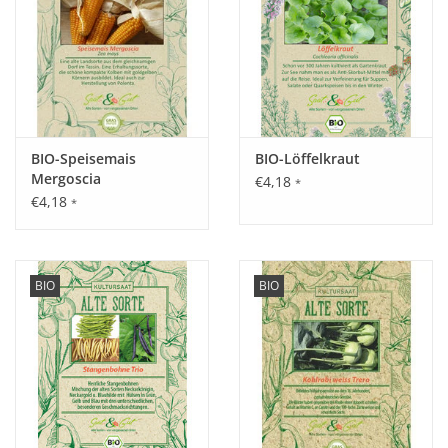
Standort:
Sonnig, warme Lage, aber hat kein Problem mit kälteren
Tagen.
Ernte / Blüte:
BIO-Speisemais
BIO-Löffelkraut
Oktober - November.
Mergoscia
€4,18
*
€4,18
*
Verwendung:
Eine ideale Ergänzung oder sogar Hauptzutat für Suppen
BIO
BIO
oder Püree.
Tipp:
Kann auch im Topf angebaut werden und braucht dann keine
Rankhilfe.