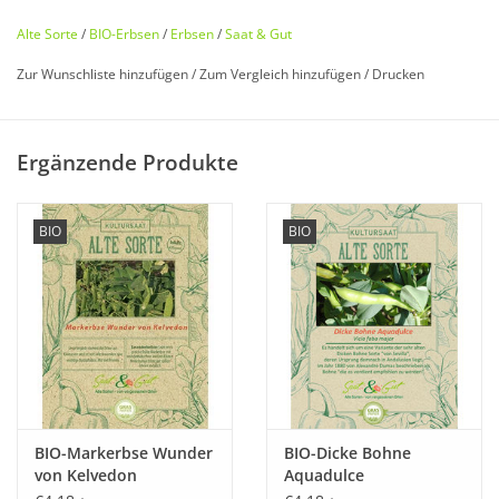
Alte Sorte
/
BIO-Erbsen
/
Erbsen
/
Saat & Gut
Zur Wunschliste hinzufügen
/
Zum Vergleich hinzufügen
/
Drucken
Bio zertifiziert nach DE-ÖKO-006
Ergänzende Produkte
Historisches Saatgut von
Saat & Gut
BIO
BIO
Entdecken Sie unsere
seltene
,
historische Erbse
wieder, die
fast in Vergessenheit geraten ist!
Die Erbsen-Wildformen sind orientalischen Ursprungs.
Eine sehr
frühe
,
weiß blühende
Schalerbse welche ca. 50 - 60
cm hoch wird. Durch ihren eher
niedrigen
Wuchs, braucht es
keine Rankunterstützung. Eine
witterungsbeständige
und
BIO-Markerbse Wunder
BIO-Dicke Bohne
ertragreiche
Sorte.
von Kelvedon
Aquadulce