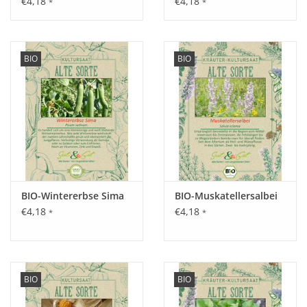
€4,18
€4,18
*
*
Aussaat:
Direkt im Freiland von Februar - März.
BIO
BIO
Keimung:
Optimale Keimung bei 20°C, nach ungefähr 7 - 10 Tagen.
Keimt aber auch ab einer Temperatur von 6°C.
BIO-Wintererbse Sima
BIO-Muskatellersalbei
€4,18
€4,18
*
*
Kultur:
Pflanzabstand ca. 25 x 25 cm.
Saattiefe: 2 - 3 cm.
BIO
BIO