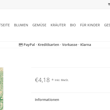
TSEITE
BLUMEN
GEMÜSE
KRÄUTER
BIO
FÜR KINDER
GE
PayPal · Kreditkarten · Vorkasse · Klarna
€4,18
*
Inkl. MwSt.
Informationen