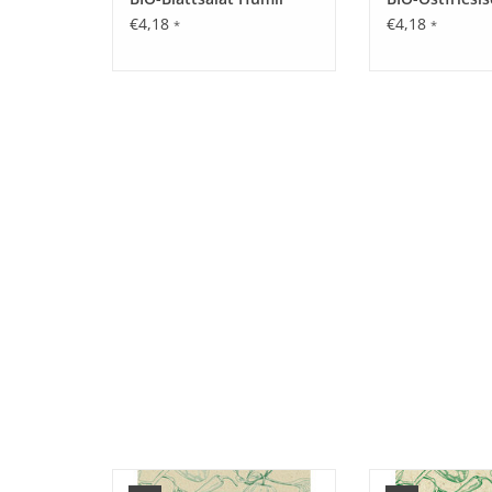
€4,18
€4,18
*
*
Entdecken Sie unseren seltenen,
Entdecken Sie un