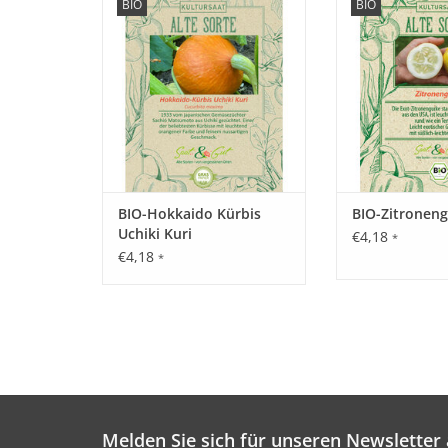
BIO
BIO
historischen Kürbis wieder, der
historische Gurk
fast in Vergessenheit geraten ist!
fast in Vergessenh
ZUM WARENKORB HINZUFÜGEN
ZUM WARENKORB
BIO-Hokkaido Kürbis
BIO-Zitronen
Uchiki Kuri
€4,18
*
€4,18
*
Melden Sie sich für unseren Newsletter 