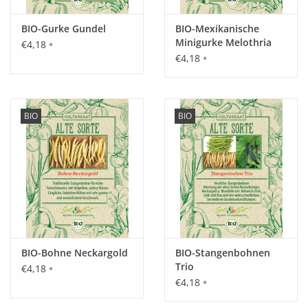
Inhalt:
40 g
BIO-Gurke Gundel
BIO-Mexikanische
Minigurke Melothria
€4,18
*
€4,18
*
BIO
BIO
BIO-Bohne Neckargold
BIO-Stangenbohnen
Trio
€4,18
*
€4,18
*