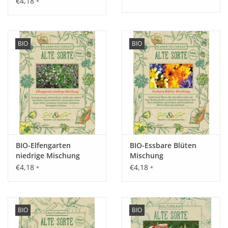
€4,18
*
Aussaat:
Anfang März - Ende April direkt im Freiland.
BIO
BIO
Keimung:
8 bis 14 Tage bei 10 bis 20 °C.
BIO-Elfengarten
BIO-Essbare Blüten
Kultur:
niedrige Mischung
Mischung
Abstand 30 - 40 cm zwischen den Reihen und 3 - 4 cm in der
€4,18
€4,18
*
*
Reihe, Höhe der Pflanze ca. 150 cm, Rankstangen
bereitstellen.
Saattiefe: 2 - 3 cm.
BIO
BIO