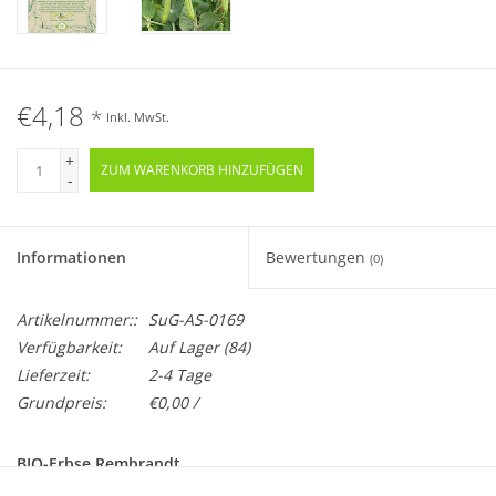
€4,18
*
Inkl. MwSt.
+
ZUM WARENKORB HINZUFÜGEN
-
Informationen
Bewertungen
(0)
Artikelnummer::
SuG-AS-0169
Verfügbarkeit:
Auf Lager
(84)
Lieferzeit:
2-4 Tage
Grundpreis:
€0,00 /
BIO-Erbse Rembrandt
Samenfest