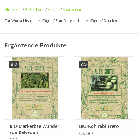
Alte Sorte
/
BIO-Erbsen
/
Erbsen
/
Saat & Gut
Zur Wunschliste hinzufügen
/
Zum Vergleich hinzufügen
/
Drucken
Bio zertifiziert nach DE-ÖKO-006
Ergänzende Produkte
Historisches Saatgut von
Saat & Gut
BIO
BIO
Entdecken Sie unsere
seltene
,
historische Erbse
wieder, die
fast in Vergessenheit geraten ist!
Diese seltene Zuckererbse (Kefe) ist seit 1935 bekannt. Die
Wildformen sind orientalischen Ursprungs.
Sehr
ertragreiche
und
frühreife
Sorte.
Weißblühende
Erbse
mit
süßen
,
großen
und
breiten
Hülsen. In der Küchen zum
BIO-Markerbse Wunder
BIO-Kohlrabi Trero
Garen, Braten oder Dämpfen.
von Kelvedon
€4,18
*