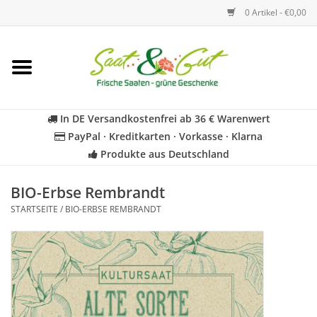
0 Artikel - €0,00
Startseite
Blumen
In DE Versandkostenfrei ab 36 € Warenwert
PayPal · Kreditkarten · Vorkasse · Klarna
Gemüse
Produkte aus Deutschland
Kräuter
BIO-Erbse Rembrandt
STARTSEITE
/
BIO-ERBSE REMBRANDT
BIO
Für Kinder
Geschenkideen