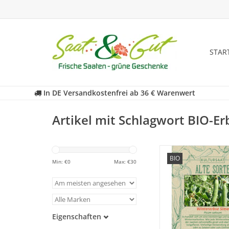
STAR
In DE Versandkostenfrei ab 36 € Warenwert
Artikel mit Schlagwort BIO-E
Entdecken Sie unser
BIO
historische Erbse wied
Min: €
0
Max: €
30
in Vergessenheit ger
ZUM WARENKORB HI
Eigenschaften
Samenfest