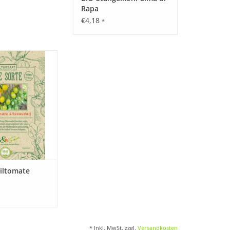
Rapa
€4,18
*
e unsere seltene,
 Cocktailtomate
st in Vergessenheit
ten ist!
ORB HINZUFÜGEN
iltomate
* Inkl. MwSt. zzgl.
Versandkosten