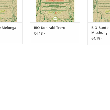
Nach der Ausbildung des ersten Laubblatts p
Königsblüte ist empfehlenswert. Ein Abstütze
Saattiefe: 0,2 – 0,5 cm.
Abstand: 40 x 40 cm.
e Melonga
BIO-Kohlrabi Trero
BIO-Bunte
Mischung
€4,18
*
€4,18
*
Standort:
Geringe Ansprüche an Düngung und Bewässeru
geschützt.
Ernte / Blüte:
August – Oktober.
Verwendung:
Zum Frischverzehr, zum Kochen, Braten, Gril