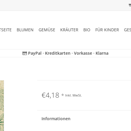
TSEITE
BLUMEN
GEMÜSE
KRÄUTER
BIO
FÜR KINDER
GE
PayPal · Kreditkarten · Vorkasse · Klarna
€4,18
*
Inkl. MwSt.
Informationen