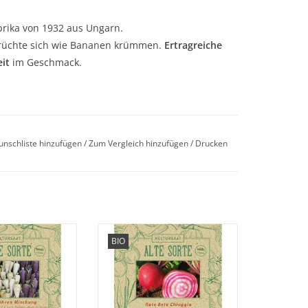
rika von 1932 aus Ungarn.
Früchte sich wie Bananen krümmen.
Ertragreiche
it
im Geschmack.
unschliste hinzufügen
/
Zum Vergleich hinzufügen
/
Drucken
olge.
 unseren seltenen,
Entdecken Sie unsere seltene,
BIO
Möhren wieder, die
historische Rote Bete wieder, die
enheit geraten ist!
fast in Vergessenheit geraten ist!
ORB HINZUFÜGEN
ZUM WARENKORB HINZUFÜGEN