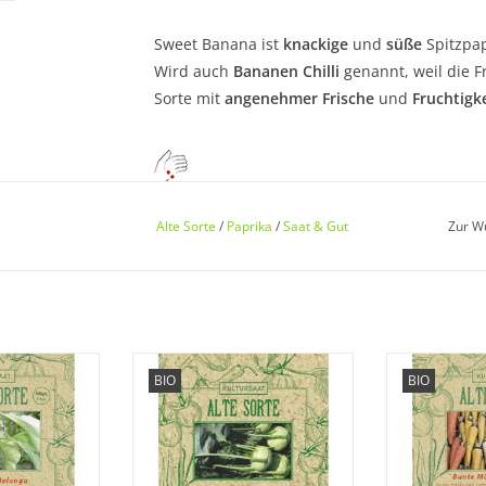
Sweet Banana ist
knackige
und
süße
Spitzpap
Wird auch
Bananen Chilli
genannt, weil die 
Sorte mit
angenehmer Frische
und
Fruchtigke
Aussaat:
Alte Sorte
/
Paprika
/
Saat & Gut
Zur W
Februar bis März, min. 20°C für gute Keimerf
Keimung:
20 – 25 °C, 15 – 20 Tage.
sere seltene,
Entdecken Sie unseren seltenen,
Entdecken Sie
BIO
BIO
rgine wieder,
historischen Kohlrabi wieder, der
historischen 
senheit geraten
fast in Vergessenheit geraten ist!
fast in Vergess
ZUM WARENKORB HINZUFÜGEN
ZUM WARENK
 HINZUFÜGEN
Kultur: