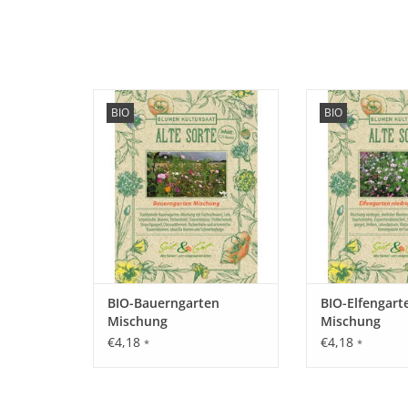
Erleben Sie unsere
Erleben Sie unse
BIO
BIO
Bauerngarten Mischung
Mischung mit
mit seltenen, historischen
historischen Blum
Blumen wieder, die fast in
fast in Vergesse
Vergessenheit geraten sind!
sind
ZUM WARENKORB HINZUFÜGEN
ZUM WARENKORB
BIO-Bauerngarten
BIO-Elfengart
Mischung
Mischung
€4,18
€4,18
*
*