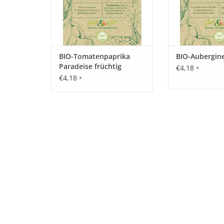
BIO-Tomatenpaprika
BIO-Aubergin
Paradeise früchtig
€4,18
*
frührot
€4,18
*