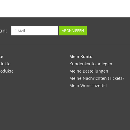
Für hübsche Blühwiesen mit Health-Faktor.
Tipp:
Während der Keimphase gut feucht halten.
an:
ABONNIEREN
Inhalt:
Für ca. 5 m²
te
Mein Konto
odukte
Kundenkonto anlegen
Maße der Dose:
rodukte
Meine Bestellungen
H: 6 cm; Ø 4 cm
Meine Nachrichten (Tickets)
Mein Wunschzettel