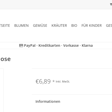
TSEITE
BLUMEN
GEMÜSE
KRÄUTER
BIO
FÜR KINDER
GE
PayPal · Kreditkarten · Vorkasse · Klarna
Dose
€6,89
*
Inkl. MwSt.
Informationen