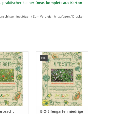
r
, praktischer kleiner
Dose, komplett aus Karton
en wunderschönen Blüten unserer beliebten
unschliste hinzufügen
/
Zum Vergleich hinzufügen
/
Drucken
Delikatesse
und dazu eine
prächtige
Gourmets ein
leckerer Blütenreigen
aus
is zu den ersten Frösten abblühen. In der
nzen gesetzt für feine Nachspeisen, knackige
 Sie unsere
Erleben Sie unsere Elfengarten
BIO
cht Mischung
Mischung mit seltenen,
n, historischen
historischen Blumen wieder, die
er, die fast in
fast in Vergessenheit geraten
it geraten sind!
sind!
ORB HINZUFÜGEN
ZUM WARENKORB HINZUFÜGEN
rpracht
BIO-Elfengarten niedrige