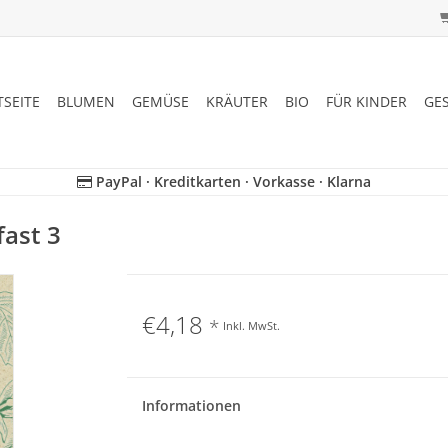
TSEITE
BLUMEN
GEMÜSE
KRÄUTER
BIO
FÜR KINDER
GE
PayPal · Kreditkarten · Vorkasse · Klarna
ast 3
€4,18
*
Inkl. MwSt.
Informationen