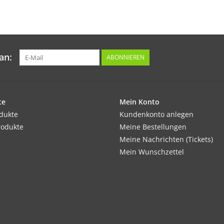
Je später man erntet, umso größer ist der We
Inhalt:
5 g
an:
ABONNIEREN
te
Mein Konto
odukte
Kundenkonto anlegen
rodukte
Meine Bestellungen
Meine Nachrichten (Tickets)
Mein Wunschzettel