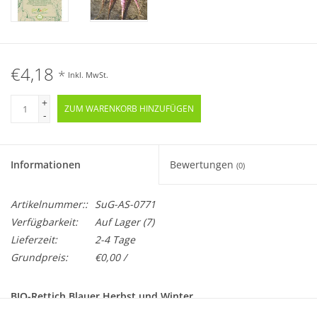
€4,18
*
Inkl. MwSt.
+
ZUM WARENKORB HINZUFÜGEN
-
Informationen
Bewertungen
(0)
Artikelnummer::
SuG-AS-0771
Verfügbarkeit:
Auf Lager
(7)
Lieferzeit:
2-4 Tage
Grundpreis:
€0,00 /
BIO-Rettich Blauer Herbst und Winter
Samenfest