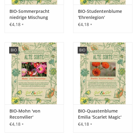
Tipp:
BIO-Sommerpracht
BIO-Studentenblume
Wassermangel und zu dicht stehende Pflanzen führen zu
niedrige Mischung
'Ehrenlegion'
Schossern und geringer Ernte. Eine Mischkultur mit Zichorie,
€4,18
€4,18
*
*
Karotten, Petersilie und Kohlgewächsen ist zu empfehlen.
Inhalt:
BIO
BIO
2,5 g
BIO-Mohn 'von
BIO-Quastenblume
Reconvilier'
Emilia 'Scarlet Magic'
€4,18
€4,18
*
*