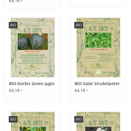
€4,18
*
Aussaat:
BIO
BIO
April - Mai oder Juli - August direkt im Freiland. Etwas enger
aussäen und später vereinzeln.
Keimung:
Optimale Keimung bei 10 - 20°C, ca. 8 Tage.
BIO-Kürbis Green Jugin
BIO-Salat Strubelpeter
€4,18
€4,18
*
*
Kultur:
Pflanzabstand 15 cm in der Reihe, 25 cm zwischen den
Reihen.
Saattiefe ca. 1 - 2 cm.
BIO
BIO