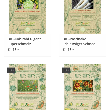
Standort:
Sonnig bis halbschattig, locker, durchlässiger, humusreicher
Boden, Schwachzehrer, daher nur geringer Düngerbedarf.
Ernte / Blüte:
BIO-Kohlrabi Gigant
BIO-Pastinake
Superschmelz
Schleswiger Schnee
Ca. 6 - 8 Wochen nach der Aussaat.
€4,18
€4,18
*
*
Verwendung:
BIO
BIO
In der Küche geraspelt oder geschnitten als "scharfe" Rohkost
und in Salaten. Gekocht in Gemüsesuppen. Durch Beigabe
von Zucker wird die Rübe entsaftet. Reich an Vitamin C und
Mineralstoffen. Schleimlösende, antibakterielle Wirkung. Hilft
den Körper zu entgiften.