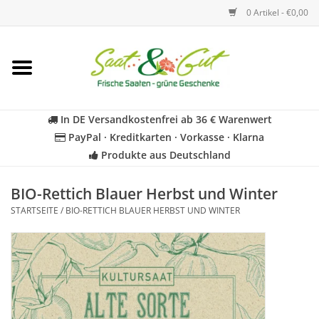
0 Artikel - €0,00
Startseite
Blumen
In DE Versandkostenfrei ab 36 € Warenwert
PayPal · Kreditkarten · Vorkasse · Klarna
Gemüse
Produkte aus Deutschland
Kräuter
BIO-Rettich Blauer Herbst und Winter
STARTSEITE
/
BIO-RETTICH BLAUER HERBST UND WINTER
BIO
Für Kinder
Geschenkideen