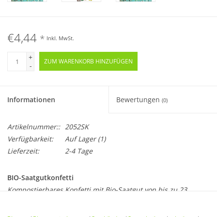
€4,44
*
Inkl. MwSt.
+
ZUM WARENKORB HINZUFÜGEN
-
Informationen
Bewertungen
(0)
Artikelnummer::
2052SK
Verfügbarkeit:
Auf Lager
(1)
Lieferzeit:
2-4 Tage
BIO-Saatgutkonfetti
Kompostierbares Konfetti mit Bio-Saatgut von bis zu 23
heimischen Wildpflanzenarten