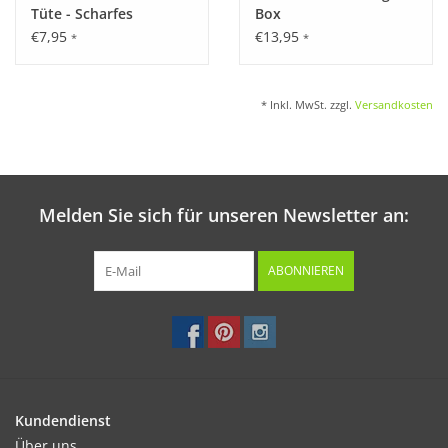
Tüte - Scharfes
Box
Radieschen
€7,95
€13,95
*
*
* Inkl. MwSt. zzgl.
Versandkosten
Melden Sie sich für unseren Newsletter an:
ABONNIEREN
Kundendienst
Über uns