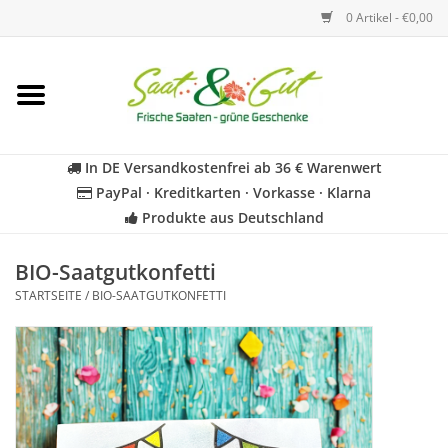
0 Artikel - €0,00
Startseite
Blumen
In DE Versandkostenfrei ab 36 € Warenwert
PayPal · Kreditkarten · Vorkasse · Klarna
Gemüse
Produkte aus Deutschland
Kräuter
BIO-Saatgutkonfetti
STARTSEITE
/
BIO-SAATGUTKONFETTI
BIO
Für Kinder
Geschenkideen