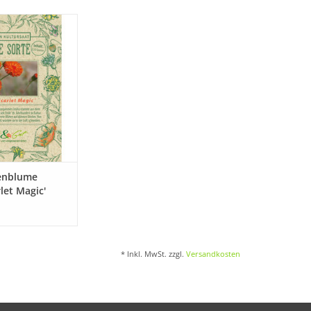
e unsere seltene,
e Quastenblume
st in Vergessenheit
ten ist!
ORB HINZUFÜGEN
enblume
rlet Magic'
* Inkl. MwSt. zzgl.
Versandkosten