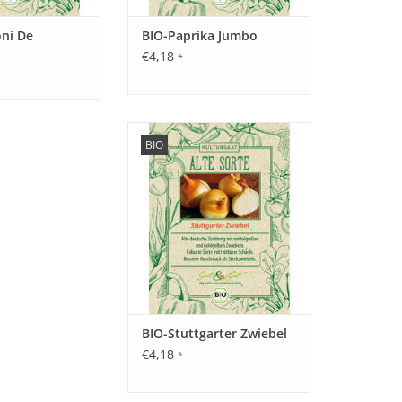
ni De
BIO-Paprika Jumbo
€4,18
*
Entdecken Sie unsere seltene,
edarf, locker, humoser Boden.
BIO
historische Zwiebel wieder, die
fast in Vergessenheit geraten ist!
ZUM WARENKORB HINZUFÜGEN
 Apfel, Birne, Kiwi oder Banane.
BIO-Stuttgarter Zwiebel
€4,18
*