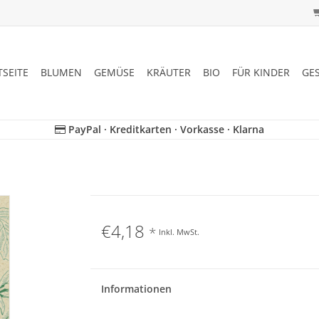
TSEITE
BLUMEN
GEMÜSE
KRÄUTER
BIO
FÜR KINDER
GE
PayPal · Kreditkarten · Vorkasse · Klarna
€4,18
*
Inkl. MwSt.
Informationen