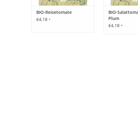
BIO-Reisetomate
BIO-Salattoma
Plum
€4,18
*
€4,18
*