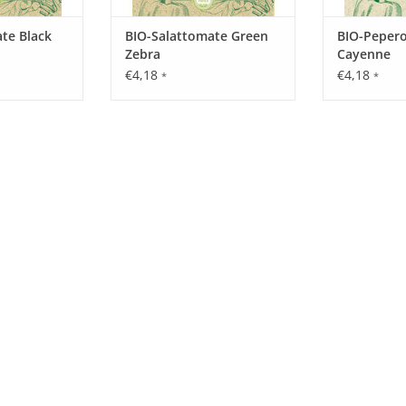
Saattiefe: 1 - 2 cm.
te Black
BIO-Salattomate Green
BIO-Pepero
Zebra
Cayenne
€4,18
€4,18
*
*
Standort:
Sonnig bis halbschattig, mittlerer Nährstoffb
Ernte / Blüte:
Mai - September.
Verwendung:
Als gesunde Grundlage für Smoothies mit z.B.
Tipp:
-