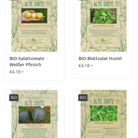
nicht notwendig, mulchen empfohlen.
Die Stabtomate wächst bis 1,2 m hoch und hat
kartoffelblättriges Laub.
Saattiefe: 0,5-1 cm.
BIO-Salattomate
BIO-Blattsalat Humil
Standort:
Weißer Pfirsich
€4,18
*
Wärmebedürftig, freilandtauglich, Schutz gegen Regen von
€4,18
*
Vorteil.
Ernte / Blüte:
BIO
BIO
Ab Juli.
Verwendung: