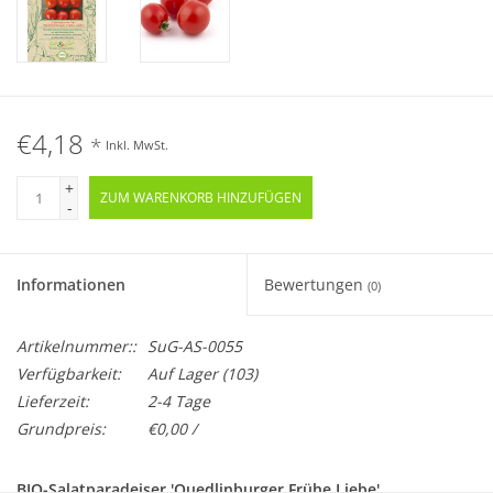
€4,18
*
Inkl. MwSt.
+
ZUM WARENKORB HINZUFÜGEN
-
Informationen
Bewertungen
(0)
Artikelnummer::
SuG-AS-0055
Verfügbarkeit:
Auf Lager
(103)
Lieferzeit:
2-4 Tage
Grundpreis:
€0,00 /
BIO-Salatparadeiser 'Quedlinburger Frühe Liebe'