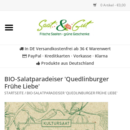
0 Artikel - €0,00
Startseite
Blumen
In DE Versandkostenfrei ab 36 € Warenwert
PayPal · Kreditkarten · Vorkasse · Klarna
Gemüse
Produkte aus Deutschland
Kräuter
BIO-Salatparadeiser 'Quedlinburger
Frühe Liebe'
STARTSEITE
/
BIO-SALATPARADEISER 'QUEDLINBURGER FRÜHE LIEBE'
BIO
Für Kinder
Geschenkideen