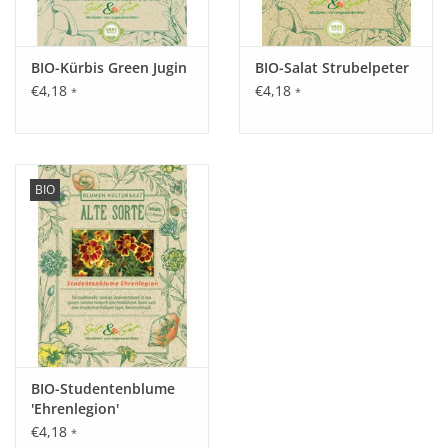
Im Salat kommt der süß-aromatische Geschmack
hervorragend zur Geltung. Extrem frühreifend ist die Sorte
auch für rauere Lagen empfehlenswert. Die roten, runden,
BIO-Kürbis Green Jugin
BIO-Salat Strubelpeter
ca. 4 cm großen Früchte kann man die ganze Saison über
€4,18
€4,18
*
*
ernten.
Tipp:
Durch Stab oder Gerüst der Pflanze etwas Stützung geben.
BIO
Inhalt:
20 Korn
BIO-Studentenblume
'Ehrenlegion'
€4,18
*