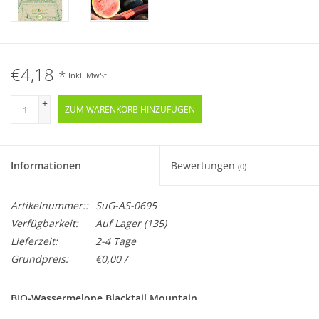
€4,18
*
Inkl. MwSt.
+
ZUM WARENKORB HINZUFÜGEN
-
Informationen
Bewertungen
(0)
Artikelnummer::
SuG-AS-0695
Verfügbarkeit:
Auf Lager
(135)
Lieferzeit:
2-4 Tage
Grundpreis:
€0,00 /
BIO-Wassermelone Blacktail Mountain
Samenfest