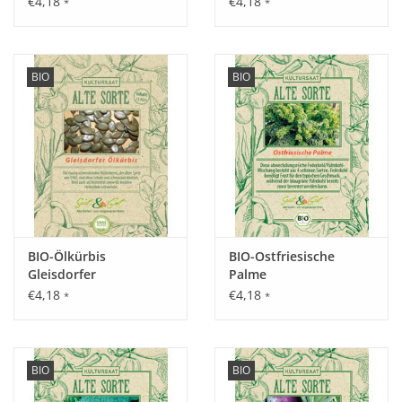
€4,18
€4,18
*
*
Aussaat:
BIO
BIO
Vorzucht drinnen von März - April, Auspflanzen nach den
letzten kalten Nächten Mitte - Ende Mai.
Keimung:
Nach 7 - 15 Tagen bei 18 - 30°C.
BIO-Ölkürbis
BIO-Ostfriesische
Gleisdorfer
Palme
€4,18
€4,18
*
*
Kultur:
Pflanzabstand 80 x 80 cm.
Saattiefe: 0,5 - 1,5 cm.
BIO
BIO