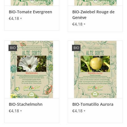
Inhalt:
BIO-Tomate Evergreen
BIO-Zwiebel Rouge de
12 Korn
Genève
€4,18
*
€4,18
*
BIO
BIO
BIO-Stachelmohn
BIO-Tomatillo Aurora
€4,18
€4,18
*
*