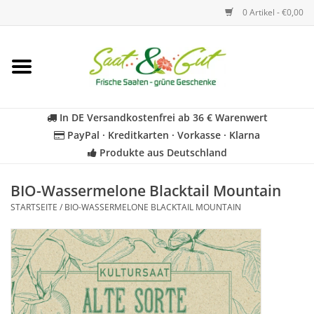
0 Artikel - €0,00
Startseite
Blumen
In DE Versandkostenfrei ab 36 € Warenwert
PayPal · Kreditkarten · Vorkasse · Klarna
Gemüse
Produkte aus Deutschland
Kräuter
BIO-Wassermelone Blacktail Mountain
STARTSEITE
/
BIO-WASSERMELONE BLACKTAIL MOUNTAIN
BIO
Für Kinder
Geschenkideen