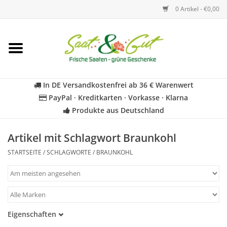
0 Artikel - €0,00
Startseite
Blumen
In DE Versandkostenfrei ab 36 € Warenwert
PayPal · Kreditkarten · Vorkasse · Klarna
Gemüse
Produkte aus Deutschland
Kräuter
Artikel mit Schlagwort Braunkohl
STARTSEITE
/
SCHLAGWORTE
/
BRAUNKOHL
BIO
Für Kinder
Eigenschaften
Geschenkideen
Samenfest