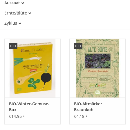
Aussaat
Alte Sorte
Februar
Trockenheitstolerant
Katalog
Ernte/Blüte
März
Warmkeimer
Januar
April
Zyklus
Lichtkeimer
Februar
Mai
Dunkelkeimer
Einjährig
März
Juni
April
Juli
Mai
BIO
BIO
September
Oktober
November
Dezember
BIO-Winter-Gemüse-
BIO-Altmärker
Box
Braunkohl
€14,95
€4,18
*
*