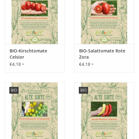
Standort:
Sonniger Platz, nährstoffreicher Boden.
Ernte / Blüte:
BIO-Kirschtomate
BIO-Salattomate Rote
Juni - Oktober.
Celsior
Zora
€4,18
€4,18
*
*
Verwendung:
Ob gebraten, gekocht oder gegrillt ein wahrer Leckerbissen.
BIO
BIO
Doch auch Zucchini-Pommes sind eine echte Alternative zur
Kartoffelvariante.
Tipp:
Durch Jäten unkrautfrei halten und etwas Kompost in den
Boden einarbeiten.