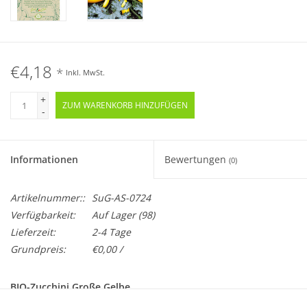
€4,18
*
Inkl. MwSt.
+
ZUM WARENKORB HINZUFÜGEN
-
Informationen
Bewertungen
(0)
Artikelnummer::
SuG-AS-0724
Verfügbarkeit:
Auf Lager
(98)
Lieferzeit:
2-4 Tage
Grundpreis:
€0,00 /
BIO-Zucchini Große Gelbe
Samenfest