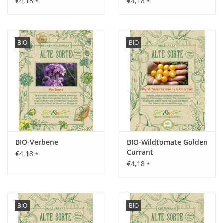
€4,18
€4,18
*
*
BIO
BIO
Aussaat:
Von April - Mai indoor, ab Mai - Juni direkt im Freiland.
Keimung:
Optimale Keimung bei 18 - 22°C, nach ca. 7 - 14 Tagen.
BIO-Verbene
BIO-Wildtomate Golden
Currant
€4,18
*
€4,18
Kultur:
*
Pflanzabstand in der Reihe 75 cm, zwischen den Reihen 100
cm.
Saattiefe: 2 cm.
BIO
BIO