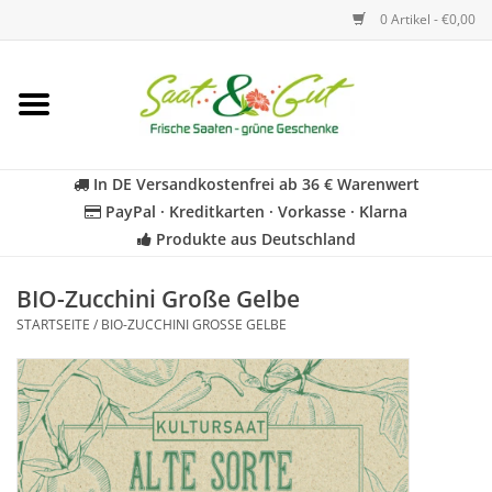
0 Artikel - €0,00
Startseite
Blumen
In DE Versandkostenfrei ab 36 € Warenwert
PayPal · Kreditkarten · Vorkasse · Klarna
Gemüse
Produkte aus Deutschland
Kräuter
BIO-Zucchini Große Gelbe
STARTSEITE
/
BIO-ZUCCHINI GROSSE GELBE
BIO
Für Kinder
Geschenkideen