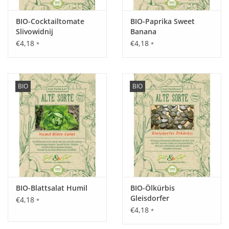
BIO-Cocktailtomate
BIO-Paprika Sweet
Inhalt:
Slivowidnij
Banana
10 Korn
€4,18
€4,18
*
*
BIO
BIO
BIO-Blattsalat Humil
BIO-Ölkürbis
Gleisdorfer
€4,18
*
€4,18
*