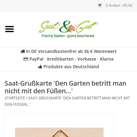
0 Artikel - €0,00
Startseite
Blumen
In DE Versandkostenfrei ab 36 € Warenwert
PayPal · Kreditkarten · Vorkasse · Klarna
Gemüse
Produkte aus Deutschland
Kräuter
Saat-Grußkarte 'Den Garten betritt man
nicht mit den Füßen...'
STARTSEITE
/
SAAT-GRUSSKARTE 'DEN GARTEN BETRITT MAN NICHT MIT D
BIO
EN FÜSSEN...'
Für Kinder
Geschenkideen