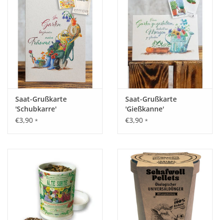
Aus
edlem Transparent-Papier
mit
nassklebender Verschluss-Klappe.
Format Saatguttütchen:
62 x 80 mm, 1 Gramm.
Umschlag, Karte, Saatgut
wiegen zusammen
etwa
11 Gramm
.
Klapp-Karte Grußkarte Geschenkkarte
Saat-Grußkarte
Saat-Grußkarte
'Schubkarre'
'Gießkanne'
€3,90
€3,90
*
*