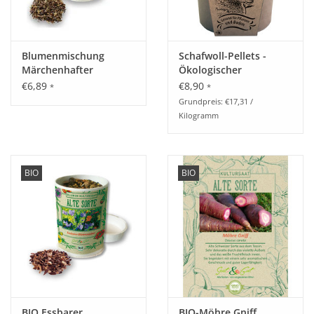
Blumenmischung
Schafwoll-Pellets -
Märchenhafter
Ökologischer
Zauberteppich - Dose
Universaldünger
€6,89
€8,90
*
*
Grundpreis: €17,31 /
Kilogramm
BIO
BIO
BIO Essbarer
BIO-Möhre Gniff