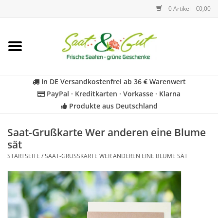
0 Artikel - €0,00
Startseite
Blumen
In DE Versandkostenfrei ab 36 € Warenwert
PayPal · Kreditkarten · Vorkasse · Klarna
Gemüse
Produkte aus Deutschland
Kräuter
Saat-Grußkarte Wer anderen eine Blume
sät
STARTSEITE
/
SAAT-GRUSSKARTE WER ANDEREN EINE BLUME SÄT
BIO
Für Kinder
Geschenkideen