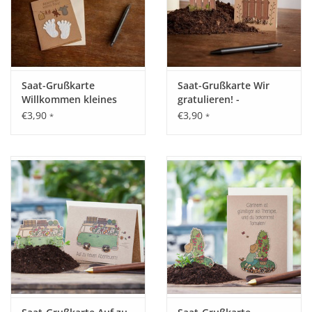
Saat-Grußkarte
Saat-Grußkarte Wir
Willkommen kleines
gratulieren! -
Baby
Vogelhochzeit
€3,90
€3,90
*
*