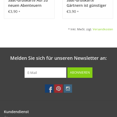
Saat-Grußkarte Auf zu
Saat-Grußkarte
neuen Abenteuern
Gärtnern ist günstiger
als Therapie
€3,90
€3,90
*
*
* Inkl. MwSt. zzgl.
Versandkosten
Melden Sie sich für unseren Newsletter an:
ABONNIEREN
Kundendienst