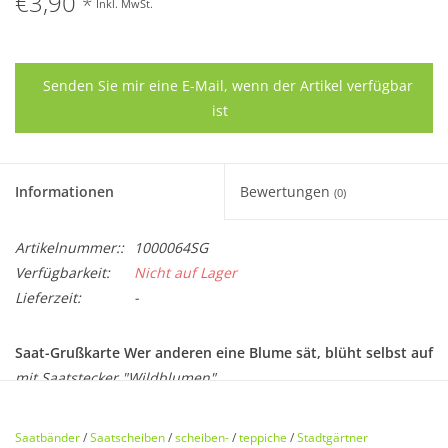
€3,90
*
Inkl. MwSt.
Senden Sie mir eine E-Mail, wenn der Artikel verfügbar
ist
Informationen
Bewertungen
(0)
Artikelnummer::
1000064SG
Verfügbarkeit:
Nicht auf Lager
Lieferzeit:
-
Saat-Grußkarte Wer anderen eine Blume sät, blüht selbst auf
mit Saatstecker "Wildblumen"
Die Stadtgärtner lassen ab sofort grüßen und sprießen. Auf
Saatbänder
/
Saatscheiben
/
scheiben-
/
teppiche
/
Stadtgärtner