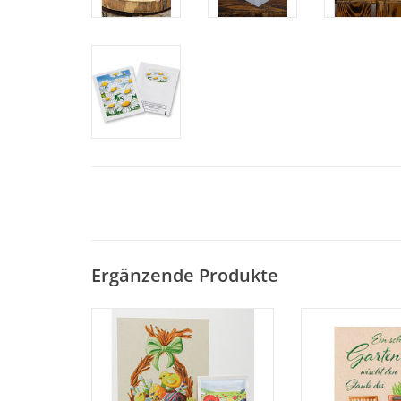
Ergänzende Produkte
Die Saat-Grußkarte mit unseren
Die Saat-Grußkar
handgemalten, traumhaften
handgemalten, 
Druck-Motiven erfreut jeden
Druck-Motiven e
Garten-, Blumen- und
Garten-, Bl
Naturfreund. Umweltfreundlich
Naturfreund. Umw