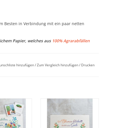
 Besten in Verbindung mit ein paar netten
ichem Papier, welches aus
100% Agrarabfällen
eimschutz-Tütchen
(lange Haltbarkeit).
unschliste hinzufügen
/
Zum Vergleich hinzufügen
/
Drucken
ationen von Virginia Theil. Naturgetreu
hlossen: 108 x 154 mm (Breite x Höhe) offen:
karte mit unseren
Die Saat-Grußkarte mit unseren
en, traumhaften
handgemalten, traumhaften
en erfreut jeden
Druck-Motiven erfreut jeden
 Blumen- und
Garten-, Blumen- und
(Breite x Höhe). Aus
edlem Transparent-Papier
 Umweltfreundlich
Naturfreund. Umweltfreundlich
lappe.