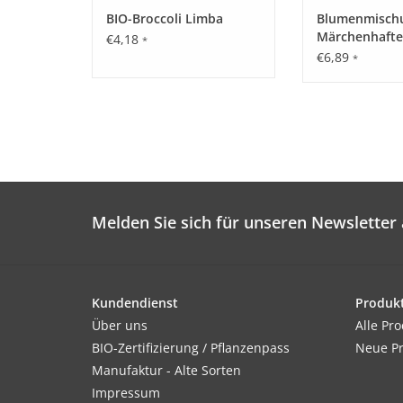
BIO-Broccoli Limba
Blumenmisch
Märchenhafte
€4,18
*
Zauberteppich
€6,89
*
Melden Sie sich für unseren Newsletter 
Kundendienst
Produk
Über uns
Alle Pr
BIO-Zertifizierung / Pflanzenpass
Neue P
Manufaktur - Alte Sorten
Impressum