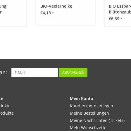
ung
BIO-Vexiernelke
BIO Essbar
r
Blütenzaub
€4,18
*
 - Dose
€6,89
*
an:
ABONNIEREN
te
Mein Konto
odukte
Kundenkonto anlegen
rodukte
Meine Bestellungen
Meine Nachrichten (Tickets)
Mein Wunschzettel