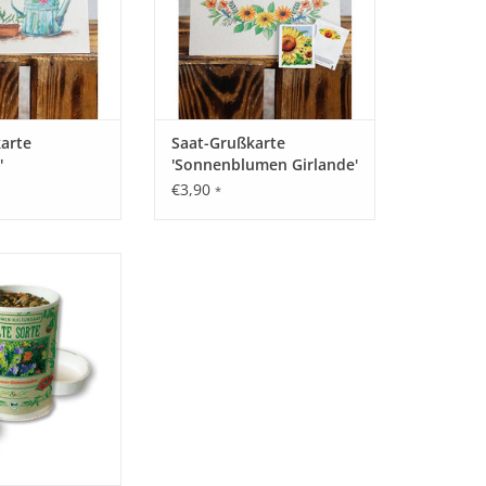
all hergestellt.
aus Agrarabfall hergestellt.
ORB HINZUFÜGEN
ZUM WARENKORB HINZUFÜGEN
0 mm, 1 Gramm.
n zusammen etwa
11 Gramm
.
arte
Saat-Grußkarte
'
'Sonnenblumen Girlande'
€3,90
*
IO Blütenmischung
ikatesse und dazu
ge Augenweide in
nen Farben. Ein
lütenreigen aus
sten Sorten.
ORB HINZUFÜGEN