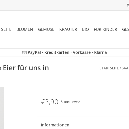
TSEITE
BLUMEN
GEMÜSE
KRÄUTER
BIO
FÜR KINDER
GE
PayPal · Kreditkarten · Vorkasse · Klarna
Eier für uns in
STARTSEITE
/
SAAT
€3,90
*
Inkl. MwSt.
Informationen