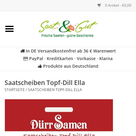
0 Artikel - €0,00
Startseite
Blumen
In DE Versandkostenfrei ab 36 € Warenwert
PayPal · Kreditkarten · Vorkasse · Klarna
Gemüse
Produkte aus Deutschland
Kräuter
Saatscheiben Topf-Dill Ella
STARTSEITE
/
SAATSCHEIBEN TOPF-DILL ELLA
BIO
Für Kinder
Geschenkideen