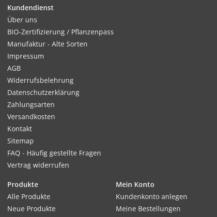
Kultur:
Kundendienst
Die Saatscheibe gibt bereits den optimalen Saatabstand vor.
Über uns
BIO-Zertifizierung / Pflanzenpass
Manufaktur - Alte Sorten
Impressum
Standort:
AGB
Heller Standort fördert die Keimung und das Wachstum.
Widerrufsbelehrung
Datenschutzerklärung
Zahlungsarten
Versandkosten
Verwendung:
Kontakt
Frische, eigene Gewürzkräuter über das ganze Jahr sind in
Sitemap
der Küche in vielen Gerichten nicht wegzudenken.
FAQ - Häufig gestellte Fragen
Vertrag widerrufen
Inhalt:
Produkte
Mein Konto
3 Saatscheiben
Alle Produkte
Kundenkonto anlegen
Neue Produkte
Meine Bestellungen