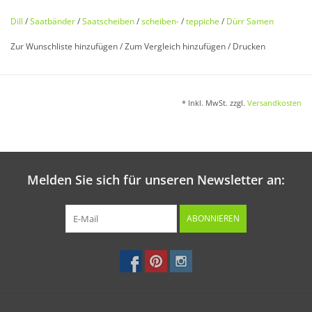
Kompakt aufrecht wachsender Topfdill mit dunklen,
Dill
/
Saatbänder
/
Saatscheiben
/
scheiben-
/
teppiche
/
Dürr Samen
blaugrünen Blättern mit viel Masse und bestem Geschmack.
Zur Wunschliste hinzufügen
/
Zum Vergleich hinzufügen
/
Drucken
Aussaat:
* Inkl. MwSt. zzgl.
Versandkosten
Ganzjährige Aussaat im Haus auf der Fensterbank möglich.
Auf dem Balkon oder im Garten von April bis August. Die
Saatscheibe nur leicht mit Erde bedecken.
Melden Sie sich für unseren Newsletter an:
Keimung:
ABONNIEREN
Nach 6 – 10 Tagen. Während der Keimphase unbedingt
gleichmäßig feucht halten.