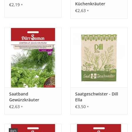
Küchenkräuter
€2,19
*
(Basilikum, Petersilie,
€2,63
*
Dill)
Saatband
Saatgeschwister - Dill
Gewürzkräuter
Ella
(Basilikum, Dill,
€2,63
€3,50
*
*
Petersilie)
BIO