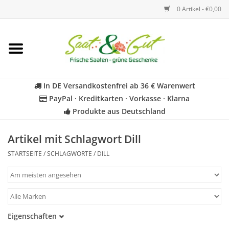
0 Artikel - €0,00
Startseite
Blumen
In DE Versandkostenfrei ab 36 € Warenwert
PayPal · Kreditkarten · Vorkasse · Klarna
Gemüse
Produkte aus Deutschland
Kräuter
Artikel mit Schlagwort Dill
STARTSEITE
/
SCHLAGWORTE
/
DILL
BIO
Für Kinder
Eigenschaften
Geschenkideen
Samenfest