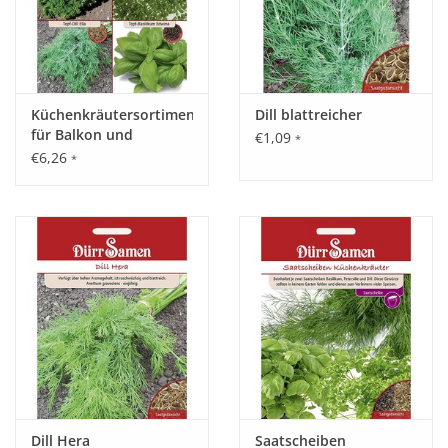
Küchenkräutersortiment
Dill blattreicher
für Balkon und
€1,09
*
Terrasse
€6,26
*
Dill Hera
Saatscheiben