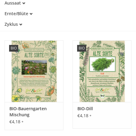
Aussaat
Alte Sorte
April
Warmkeimer
Katalog
Ernte/Blüte
Mai
Kaltkeimer
Mai
Juni
Zyklus
Lichtkeimer
Juni
Juli
Dunkelkeimer
Einjährig
Juli
August
August
September
BIO
BIO
Oktober
BIO-Bauerngarten
BIO-Dill
Mischung
€4,18
*
€4,18
*